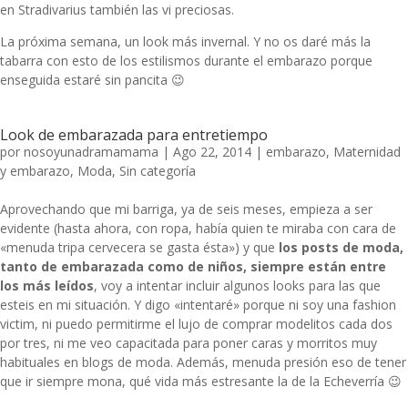
en Stradivarius también las vi preciosas.
La próxima semana, un look más invernal. Y no os daré más la
tabarra con esto de los estilismos durante el embarazo porque
enseguida estaré sin pancita 😉
Look de embarazada para entretiempo
por
nosoyunadramamama
|
Ago 22, 2014
|
embarazo
,
Maternidad
y embarazo
,
Moda
,
Sin categoría
Aprovechando que mi barriga, ya de seis meses, empieza a ser
evidente (hasta ahora, con ropa, había quien te miraba con cara de
«menuda tripa cervecera se gasta ésta») y que
los posts de moda,
tanto de embarazada como de niños, siempre están entre
los más leídos
, voy a intentar incluir algunos looks para las que
esteis en mi situación. Y digo «intentaré» porque ni soy una fashion
victim, ni puedo permitirme el lujo de comprar modelitos cada dos
por tres, ni me veo capacitada para poner caras y morritos muy
habituales en blogs de moda. Además, menuda presión eso de tener
que ir siempre mona, qué vida más estresante la de la Echeverría 😉