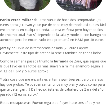
Parka verde militar
de Stradivarius de hace dos temporadas (30
euros aprox.): Llevan ya un par de años muy de moda así que es fácil
encontrarlas en cualquier tienda. La mía es finita pero hay modelos
de invierno total. Eso sí, depende de la talla y modelo, con barriga no
abrochan pero he encontrado éste premamá en H&M por 40 euros.
Jersey
de H&M de la temporada pasada (20 euros aprox. ).
Obviamente, este tipo de prenda la teneis también en todos lados.
Como la semana pasada triunfó la
bufanda
de Zara, que sepáis que
la que llevo en las fotos es más suave y a mí me enamoró según la
vi. Es de H&M (15 euros aprox.)
Y otra cosa que me encanta es el tema
sombreros
, pero para eso
hay que probar. Te pueden sentar unos muy bien y otros como para
que te detengan ;- ) De hecho, éste es de caballero de Zara del año
pasado (12 euros aprox.)
Botas mosqueteras: Fueron regalo de Reyes hace tres años y no