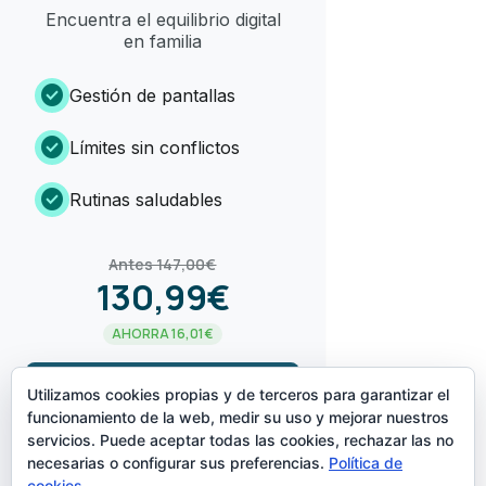
Encuentra el equilibrio digital
en familia
check_circle
Gestión de pantallas
check_circle
Límites sin conflictos
check_circle
Rutinas saludables
Antes 147,00€
130,99€
AHORRA 16,01€
arrow_forward
¡LO QUIERO!
Utilizamos cookies propias y de terceros para garantizar el
funcionamiento de la web, medir su uso y mejorar nuestros
servicios. Puede aceptar todas las cookies, rechazar las no
CREADO POR
necesarias o configurar sus preferencias.
Política de
cookies