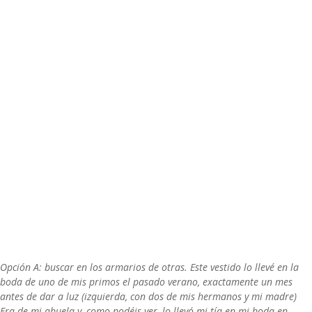
Opción A: buscar en los armarios de otras. Este vestido lo llevé en la
boda de uno de mis primos el pasado verano, exactamente un mes
antes de dar a luz (izquierda, con dos de mis hermanos y mi madre)
Era de mi abuela y, como podéis ver, lo llevó mi tía en mi boda en