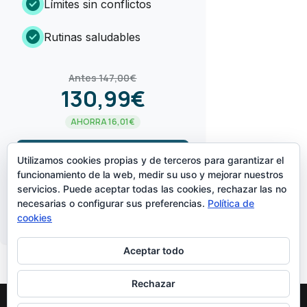
check_circle
Límites sin conflictos
check_circle
Rutinas saludables
Antes 147,00€
130,99€
AHORRA 16,01€
arrow_forward
¡LO QUIERO!
Utilizamos cookies propias y de terceros para garantizar el
funcionamiento de la web, medir su uso y mejorar nuestros
servicios. Puede aceptar todas las cookies, rechazar las no
CREADO POR
necesarias o configurar sus preferencias.
Política de
cookies
Aceptar todo
Rechazar