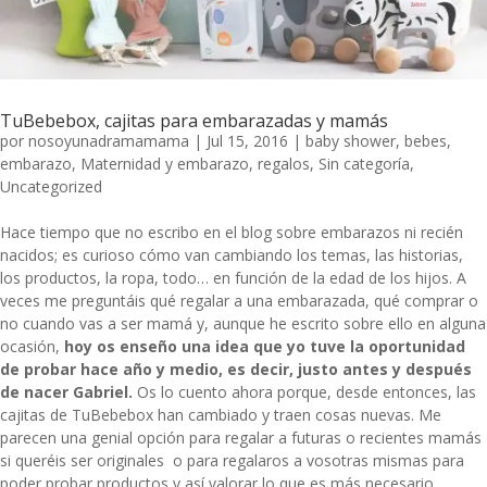
TuBebebox, cajitas para embarazadas y mamás
por
nosoyunadramamama
|
Jul 15, 2016
|
baby shower
,
bebes
,
embarazo
,
Maternidad y embarazo
,
regalos
,
Sin categoría
,
Uncategorized
Hace tiempo que no escribo en el blog sobre embarazos ni recién
nacidos; es curioso cómo van cambiando los temas, las historias,
los productos, la ropa, todo… en función de la edad de los hijos. A
veces me preguntáis qué regalar a una embarazada, qué comprar o
no cuando vas a ser mamá y, aunque he escrito sobre ello en alguna
ocasión,
hoy os enseño una idea que yo tuve la oportunidad
de probar hace año y medio, es decir, justo antes y después
de nacer Gabriel.
Os lo cuento ahora porque, desde entonces,
las
cajitas de TuBebebox
han cambiado y traen cosas nuevas. Me
parecen una genial opción para regalar a futuras o recientes mamás
si queréis ser originales o para regalaros a vosotras mismas para
poder probar productos y así valorar lo que es más necesario.