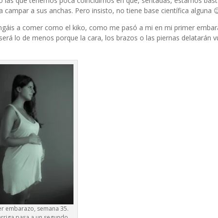
ero las que tenemos poca coincidimos en que, sentadas, estamos bas
campar a sus anchas. Pero insisto, no tiene base científica alguna 
ongáis a comer como el kiko, como me pasó a mi en mi primer emba
a será lo de menos porque la cara, los brazos o las piernas delatarán 
er embarazo, semana 35.
arriga pasa a un segundo