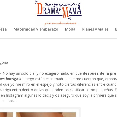
leza
Maternidad y embarazo
Moda
Planes y viajes
B
goría
. No hay un sólo día, y no exagero nada, en que
después de la pr
enes barriga!»
.
Luego están esas madres que me cuentan que, embar
ad que yo me miro en el espejo y noto ciertas diferencias entre cuan
barriga entra dentro de las que podemos clasificar como pequeñas. E
 en Instagram algunas lo decís y os aseguro que soy la primera que 
n la vida.