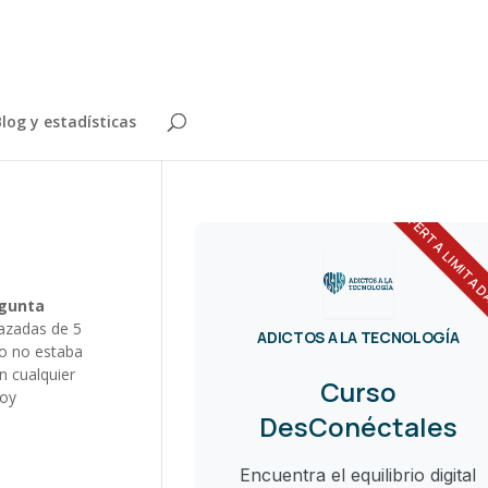
log y estadísticas
OFERTA LIMITA
egunta
azadas de 5
ADICTOS A LA TECNOLOGÍA
do no estaba
n cualquier
Curso
soy
DesConéctales
Encuentra el equilibrio digital