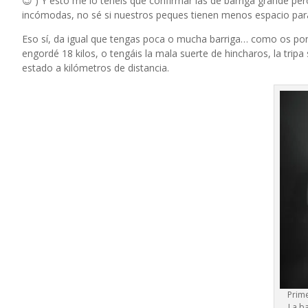
😉 ) Y esto me lo tenéis que confirmar las de barriga grande p
incómodas, no sé si nuestros peques tienen menos espacio para 
Eso sí, da igual que tengas poca o mucha barriga… como os p
engordé 18 kilos, o tengáis la mala suerte de hincharos, la trip
estado a kilómetros de distancia.
Prim
La b