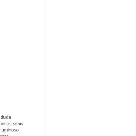
 duda
mente, seáis
voluminoso