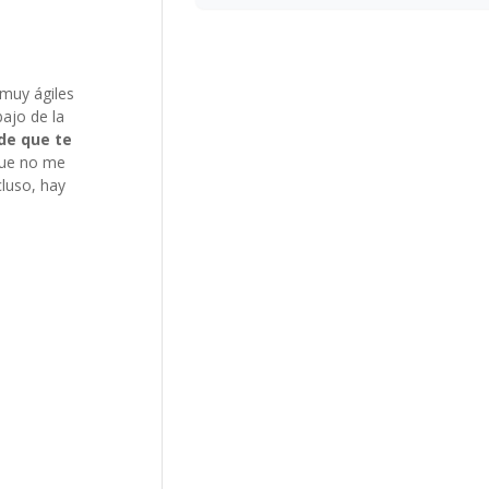
muy ágiles
bajo de la
de que te
 que no me
cluso, hay