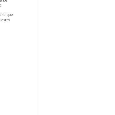
tante

razo que
vuestro