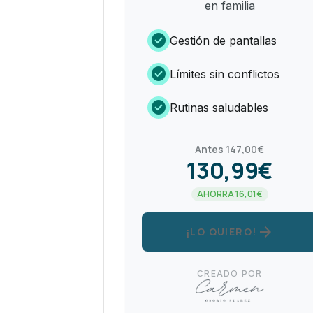
en familia
check_circle
Gestión de pantallas
check_circle
Límites sin conflictos
check_circle
Rutinas saludables
Antes 147,00€
130,99€
AHORRA 16,01€
arrow_forward
¡LO QUIERO!
CREADO POR