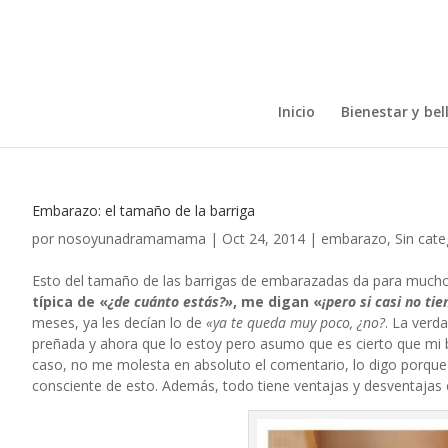
Inicio
Bienestar y bel
Embarazo: el tamaño de la barriga
por
nosoyunadramamama
|
Oct 24, 2014
|
embarazo
,
Sin cate
Esto del tamaño de las barrigas de embarazadas da para mucho
típica de «
¿de cuánto estás?»
, me digan «
¡pero si casi no ti
meses, ya les decían lo de
«ya te queda muy poco, ¿no?
. La verd
preñada y ahora que lo estoy pero asumo que es cierto que mi 
caso, no me molesta en absoluto el comentario, lo digo porque
consciente de esto. Además, todo tiene ventajas y desventajas e