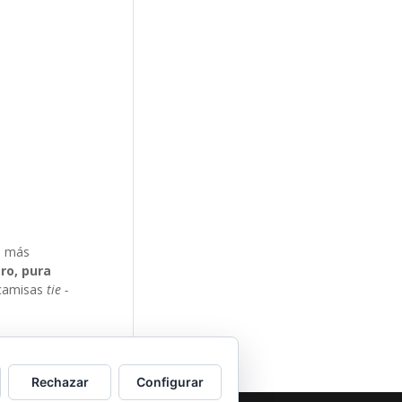
o más
ro, pura
 camisas
tie -
Rechazar
Configurar