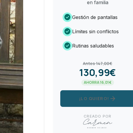
en familia
check_circle
Gestión de pantallas
check_circle
Límites sin conflictos
check_circle
Rutinas saludables
Antes 147,00€
130,99€
AHORRA 16,01€
arrow_forward
¡LO QUIERO!
CREADO POR