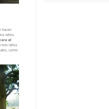
ue hacen
los niños.
cara al
 tres niños
guales, como