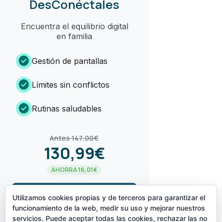
DesConéctales
Encuentra el equilibrio digital
en familia
check_circle
Gestión de pantallas
check_circle
Límites sin conflictos
check_circle
Rutinas saludables
Antes 147,00€
130,99€
AHORRA 16,01€
arrow_forward
¡LO QUIERO!
Utilizamos cookies propias y de terceros para garantizar el
funcionamiento de la web, medir su uso y mejorar nuestros
servicios. Puede aceptar todas las cookies, rechazar las no