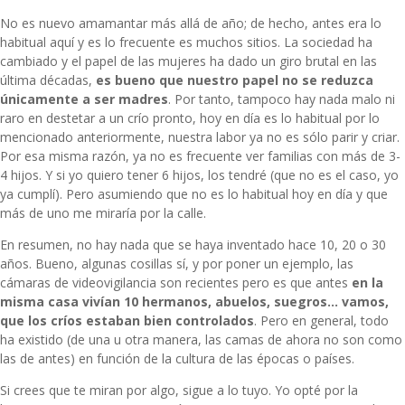
No es nuevo amamantar más allá de año; de hecho, antes era lo
habitual aquí y es lo frecuente es muchos sitios. La sociedad ha
cambiado y el papel de las mujeres ha dado un giro brutal en las
última décadas,
es bueno que nuestro papel no se reduzca
únicamente a ser madres
. Por tanto, tampoco hay nada malo ni
raro en destetar a un crío pronto, hoy en día es lo habitual por lo
mencionado anteriormente, nuestra labor ya no es sólo parir y criar.
Por esa misma razón, ya no es frecuente ver familias con más de 3-
4 hijos. Y si yo quiero tener 6 hijos, los tendré (que no es el caso, yo
ya cumplí). Pero asumiendo que no es lo habitual hoy en día y que
más de uno me miraría por la calle.
En resumen, no hay nada que se haya inventado hace 10, 20 o 30
años. Bueno, algunas cosillas sí, y por poner un ejemplo, las
cámaras de videovigilancia son recientes pero es que antes
en la
misma casa vivían 10 hermanos, abuelos, suegros… vamos,
que los críos estaban bien controlados
. Pero en general, todo
ha existido (de una u otra manera, las camas de ahora no son como
las de antes) en función de la cultura de las épocas o países.
Si crees que te miran por algo, sigue a lo tuyo. Yo opté por la