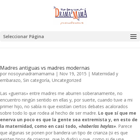
Seleccionar Página
Madres antiguas vs madres modernas
por
nosoyunadramamama
|
Nov 19, 2015
|
Maternidad y
embarazo
,
Sin categoría
,
Uncategorized
Las «guerras» entre madres me aburren soberanamente, no
encuentro ningún sentido en ellas y, por suerte, cuando tuve a mi
primer hijo, no sabía ni que existían ciertos debates acalorados
sobre todo lo que rodea al hecho de ser madre.
Lo que sí que me
enerva un poco es que la gente sea extremista y, en esto de
la maternidad, como en casi todo, «
haberlas haylas»
. Parece
que algunas se ponen por bandera un tipo de crianza (si es que
existen tipos de crianzas, que lo dudo) y oye, como si de una