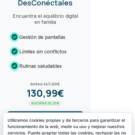
DesConéctales
Encuentra el equilibrio digital
en familia
check_circle
Gestión de pantallas
check_circle
Límites sin conflictos
check_circle
Rutinas saludables
Antes 147,00€
130,99€
AHORRA 16,01€
arrow_forward
¡LO QUIERO!
Utilizamos cookies propias y de terceros para garantizar el
funcionamiento de la web, medir su uso y mejorar nuestros
servicios. Puede aceptar todas las cookies, rechazar las no