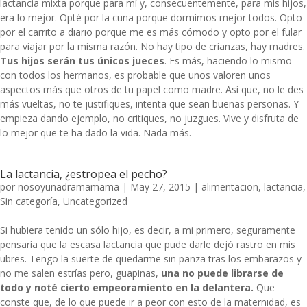
lactancia mixta porque para mí y, consecuentemente, para mis hijos,
era lo mejor. Opté por la cuna porque dormimos mejor todos. Opto
por el carrito a diario porque me es más cómodo y opto por el fular
para viajar por la misma razón. No hay tipo de crianzas, hay madres.
Tus hijos serán tus únicos jueces
. Es más, haciendo lo mismo
con todos los hermanos, es probable que unos valoren unos
aspectos más que otros de tu papel como madre. Así que, no le des
más vueltas, no te justifiques, intenta que sean buenas personas. Y
empieza dando ejemplo, no critiques, no juzgues. Vive y disfruta de
lo mejor que te ha dado la vida. Nada más.
La lactancia, ¿estropea el pecho?
por
nosoyunadramamama
|
May 27, 2015
|
alimentacion
,
lactancia
,
Sin categoría
,
Uncategorized
Si hubiera tenido un sólo hijo, es decir, a mi primero, seguramente
pensaría que la escasa lactancia que pude darle dejó rastro en mis
ubres. Tengo la suerte de quedarme sin panza tras los embarazos y
no me salen estrías pero, guapinas,
una no puede librarse de
todo y noté cierto empeoramiento en la delantera.
Que
conste que, de lo que puede ir a peor con esto de la maternidad, es