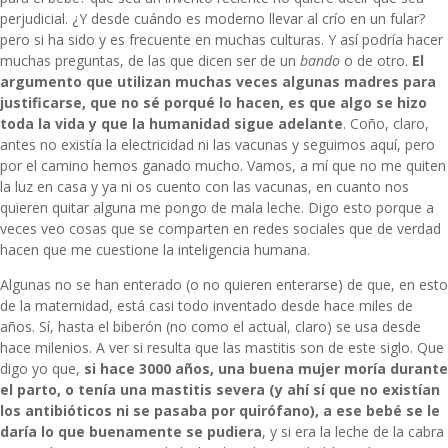
perjudicial. ¿Y desde cuándo es moderno llevar al crío en un fular?
pero si ha sido y es frecuente en muchas culturas. Y así podría hacer
muchas preguntas, de las que dicen ser de un
bando
o de otro.
El
argumento que utilizan muchas veces algunas madres para
justificarse, que no sé porqué lo hacen, es que algo se hizo
toda la vida y que la humanidad sigue adelante
. Coño, claro,
antes no existía la electricidad ni las vacunas y seguimos aquí, pero
por el camino hemos ganado mucho. Vamos, a mí que no me quiten
la luz en casa y ya ni os cuento con las vacunas, en cuanto nos
quieren quitar alguna me pongo de mala leche. Digo esto porque a
veces veo cosas que se comparten en redes sociales que de verdad
hacen que me cuestione la inteligencia humana.
Algunas no se han enterado (o no quieren enterarse) de que, en esto
de la maternidad, está casi todo inventado desde hace miles de
años. Sí, hasta el biberón (no como el actual, claro) se usa desde
hace milenios. A ver si resulta que las mastitis son de este siglo. Que
digo yo que,
si hace 3000 años, una buena mujer moría durante
el parto, o tenía una mastitis severa (y ahí sí que no existían
los antibióticos ni se pasaba por quirófano),
a ese bebé se le
daría lo que buenamente se pudiera
, y si era la leche de la cabra