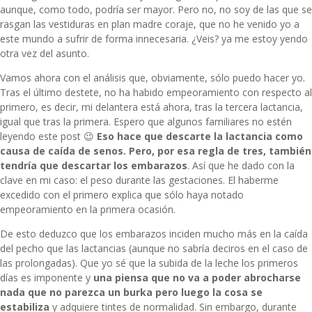
aunque, como todo, podría ser mayor. Pero no, no soy de las que se
rasgan las vestiduras en plan madre coraje, que no he venido yo a
este mundo a sufrir de forma innecesaria. ¿Veis? ya me estoy yendo
otra vez del asunto.
Vamos ahora con el análisis que, obviamente, sólo puedo hacer yo.
Tras el último destete, no ha habido empeoramiento con respecto al
primero, es decir, mi delantera está ahora, tras la tercera lactancia,
igual que tras la primera. Espero que algunos familiares no estén
leyendo este post 😉
Eso hace que descarte la lactancia como
causa de caída de senos. Pero, por esa regla de tres, también
tendría que descartar los embarazos
. Así que he dado con la
clave en mi caso: el peso durante las gestaciones. El haberme
excedido con el primero explica que sólo haya notado
empeoramiento en la primera ocasión.
De esto deduzco que los embarazos inciden mucho más en la caída
del pecho que las lactancias (aunque no sabría deciros en el caso de
las prolongadas). Que yo sé que la subida de la leche los primeros
días es imponente y
una piensa que no va a poder abrocharse
nada que no parezca un burka pero luego la cosa se
estabiliza
y adquiere tintes de normalidad. Sin embargo, durante