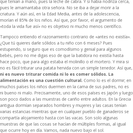
que tenían a mano, pues la leche de cabra. Y si había nodriza cerca,
pues le amamantaba otra señora. No se iba a dejar morir a la
criatura. Y aún así, en la Edad Media, antes de la adolescencia,
morían el 85% de los niños. Así que, por favor, el argumento de
«toda la vida fue así» no es objetivo ni mucho menos científico.
Tampoco entiendo el razonamiento contrario de «antes no existía».
¿Que tú quieres darle sólidos a tu niño con 6 meses? Pues
estupendo, si seguro que es comodísimo y genial para algunos
bebés, pero no me digas eso de que la batidora no existía hasta
hace poco, que para algo estaba el molinillo o el mortero. Y mira si
no es fácil triturar una patata hervida con un simple tenedor. Así que,
ni es nuevo triturar comida ni lo es comer sólidos. La
alimentación es una cuestión cultural.
Como lo es el dormir; en
muchos países los niños duermen en la cama de sus padres, no es
ni bueno ni malo. Precisamente, uno de esos países es Japón y luego
son poco dados a las muestras de cariño entre adultos. En la Grecia
antigua dormían separados hombres y mujeres y las casas tenían
varias estancias mientras que en cualquier pueblo de ganaderos se
compartía alojamiento hasta con las vacas. Son solo algunas
muestras de que las cosas se hacían de múltiples formas, al igual
que ocurre hoy en día. Vamos, nada nuevo bajo el sol.