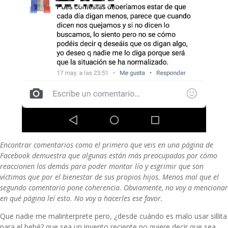
Encontrar comentarios como el primero que veis en una página de
Facebook demuestra que algunas están más preocupadas por cómo
reaccionen los demás para poder montar lío y esgrimir que son
víctimas que por el bienestar de sus propios hijos. Menos mal que el
segundo comentario pone coherencia. Obviamente, no voy a mencionar
en qué página leí esto. No voy a hacerles ese favor.
Que nadie me malinterprete pero, ¿desde cuándo es malo usar sillita
para el bebé? que sea un invento reciente no quiere decir que sea