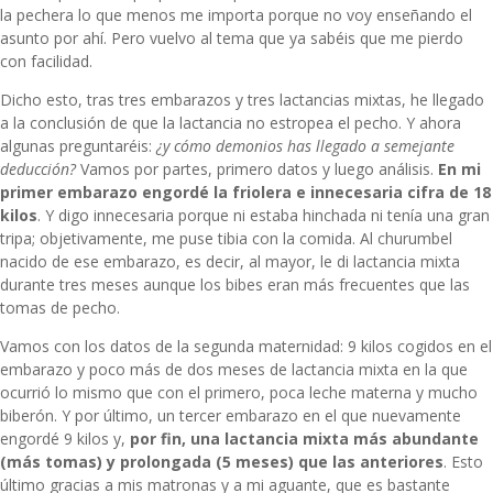
la pechera lo que menos me importa porque no voy enseñando el
asunto por ahí. Pero vuelvo al tema que ya sabéis que me pierdo
con facilidad.
Dicho esto, tras tres embarazos y tres lactancias mixtas, he llegado
a la conclusión de que la lactancia no estropea el pecho. Y ahora
algunas preguntaréis:
¿y cómo demonios has llegado a semejante
deducción?
Vamos por partes, primero datos y luego análisis.
En mi
primer embarazo engordé la friolera e innecesaria cifra de 18
kilos
. Y digo innecesaria porque ni estaba hinchada ni tenía una gran
tripa; objetivamente, me puse tibia con la comida. Al churumbel
nacido de ese embarazo, es decir, al mayor, le di lactancia mixta
durante tres meses aunque los bibes eran más frecuentes que las
tomas de pecho.
Vamos con los datos de la segunda maternidad: 9 kilos cogidos en el
embarazo y poco más de dos meses de lactancia mixta en la que
ocurrió lo mismo que con el primero, poca leche materna y mucho
biberón. Y por último, un tercer embarazo en el que nuevamente
engordé 9 kilos y,
por fin, una lactancia mixta más abundante
(más tomas) y prolongada (5 meses) que las anteriores
. Esto
último gracias a
mis matronas
y a mi aguante, que es bastante