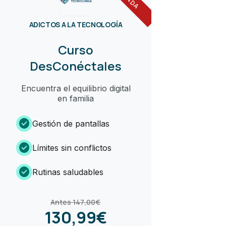
ADICTOS A LA TECNOLOGÍA
Curso
DesConéctales
Encuentra el equilibrio digital
en familia
check_circle
Gestión de pantallas
check_circle
Límites sin conflictos
check_circle
Rutinas saludables
Antes 147,00€
130,99€