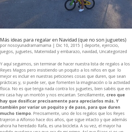
Más ideas para regalar en Navidad (que no son juguetes)
por
nosoyunadramamama
|
Dic 10, 2015
|
deporte
,
ejercicio
,
juegos
,
juguetes
,
Maternidad y embarazo
,
navidad
,
Uncategorized
Y aquí seguimos, sin terminar de hacer nuestra lista de regalos a los
Reyes Magos pero insistiendo un poquito a los niños en que lo
mejor es incluir en nuestras peticiones cosas que duren, que sean
prácticas y, si puede ser, que fomenten la imaginación o la actividad
física. No es que tenga nada contra los juguetes, bien sabéis que en
mi casa hay un montón y nos encantan. Sencillamente,
creo que
hay que dosificar precisamente para apreciarlos más. Y
también por variar un poquito y de paso, para que duren
mucho tiempo
. Precisamente, uno de los regalos que los Reyes
trajeron a Alfonso hace dos años, que sigue intacto y que además
ahora ha heredado Rafa, es una
bicicleta
. A su vez, el mayor ha
podido quedarse una que era de mi primo. Así que fijaos si es un