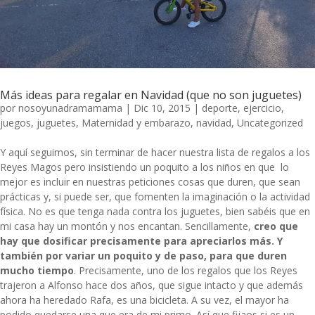
Más ideas para regalar en Navidad (que no son juguetes)
por
nosoyunadramamama
|
Dic 10, 2015
|
deporte
,
ejercicio
,
juegos
,
juguetes
,
Maternidad y embarazo
,
navidad
,
Uncategorized
Y aquí seguimos, sin terminar de hacer nuestra lista de regalos a los
Reyes Magos pero insistiendo un poquito a los niños en que lo
mejor es incluir en nuestras peticiones cosas que duren, que sean
prácticas y, si puede ser, que fomenten la imaginación o la actividad
física. No es que tenga nada contra los juguetes, bien sabéis que en
mi casa hay un montón y nos encantan. Sencillamente,
creo que
hay que dosificar precisamente para apreciarlos más. Y
también por variar un poquito y de paso, para que duren
mucho tiempo
. Precisamente, uno de los regalos que los Reyes
trajeron a Alfonso hace dos años, que sigue intacto y que además
ahora ha heredado Rafa, es una
bicicleta
. A su vez, el mayor ha
podido quedarse una que era de mi primo. Así que fijaos si es un