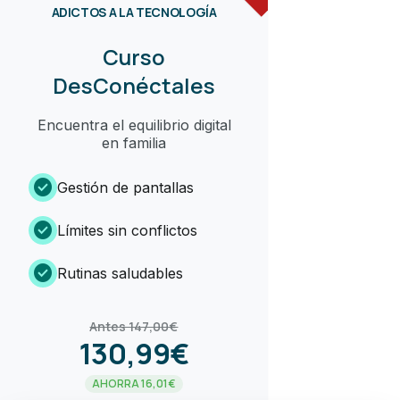
ADICTOS A LA TECNOLOGÍA
Curso
DesConéctales
Encuentra el equilibrio digital
en familia
check_circle
Gestión de pantallas
check_circle
Límites sin conflictos
check_circle
Rutinas saludables
Antes 147,00€
130,99€
AHORRA 16,01€