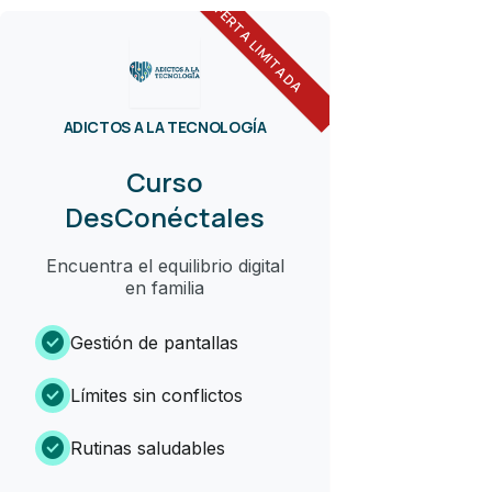
OFERTA LIMITADA
ADICTOS A LA TECNOLOGÍA
Curso
DesConéctales
Encuentra el equilibrio digital
en familia
check_circle
Gestión de pantallas
check_circle
Límites sin conflictos
check_circle
Rutinas saludables