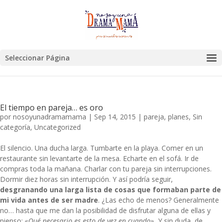
Seleccionar Página
El tiempo en pareja… es oro
por
nosoyunadramamama
|
Sep 14, 2015
|
pareja
,
planes
,
Sin
categoría
,
Uncategorized
El silencio. Una ducha larga. Tumbarte en la playa. Comer en un
restaurante sin levantarte de la mesa. Echarte en el sofá. Ir de
compras toda la mañana. Charlar con tu pareja sin interrupciones.
Dormir diez horas sin interrupción. Y así podría seguir,
desgranando una larga lista de cosas que formaban parte de
mi vida antes de ser madre
. ¿Las echo de menos? Generalmente
no… hasta que me dan la posibilidad de disfrutar alguna de ellas y
pienso:
«Qué necesario es esto de vez en cuando».
Y sin duda, de