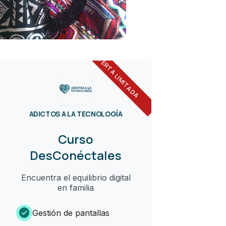
OFERTA LIMITADA
ADICTOS A LA TECNOLOGÍA
Curso
DesConéctales
Encuentra el equilibrio digital
en familia
check_circle
Gestión de pantallas