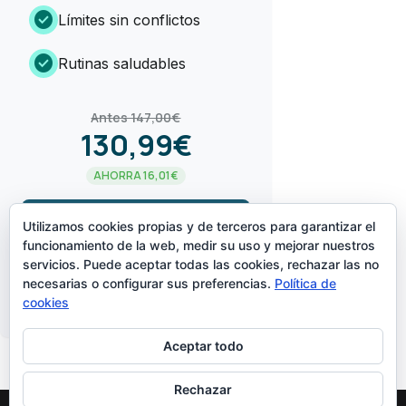
check_circle
Límites sin conflictos
check_circle
Rutinas saludables
Antes 147,00€
130,99€
AHORRA 16,01€
arrow_forward
¡LO QUIERO!
Utilizamos cookies propias y de terceros para garantizar el
funcionamiento de la web, medir su uso y mejorar nuestros
servicios. Puede aceptar todas las cookies, rechazar las no
CREADO POR
necesarias o configurar sus preferencias.
Política de
cookies
Aceptar todo
Rechazar