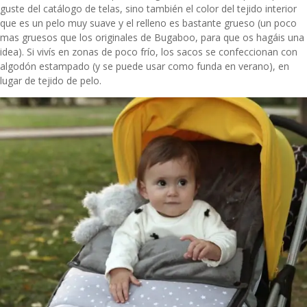
guste del catálogo de telas, sino también el color del tejido interior
que es un pelo muy suave y el relleno es bastante grueso (un poco
mas gruesos que los originales de Bugaboo, para que os hagáis una
idea). Si vivís en zonas de poco frío, los sacos se confeccionan con
algodón estampado (y se puede usar como funda en verano), en
lugar de tejido de pelo.