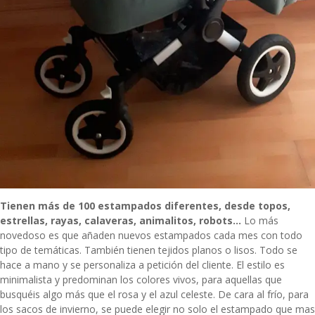
Tienen más de 100 estampados diferentes, desde topos,
estrellas, rayas, calaveras, animalitos, robots…
Lo más
novedoso es que añaden nuevos estampados cada mes con todo
tipo de temáticas. También tienen tejidos planos o lisos. Todo
se
hace a mano y se personaliza a petición del cliente. El estilo es
minimalista y predominan los colores vivos, para aquellas que
busquéis algo más que el rosa y el azul celeste. De cara al frío, para
los sacos de invierno, se puede elegir no solo el estampado que mas