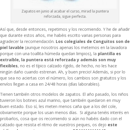
Zapatos en junio al acabar el curso, mirad la puntera
reforzada, sigue perfecta.
Así que, desde entonces, repetimos y los recomiendo. Y he de añadir
que durante estos años, me habéis escrito varias personas para
agradecer la recomendación.
Los
colegiales de Conguitos
son de
piel lavable
(aunque nosotros apenas los metemos en la lavadora
porque con una toallita húmeda quedan limpios), la
plantilla es
extraíble, la puntera está reforzada y además son muy
flexibles
, no es el típico calzado rígido, de hecho, no les hace
ningún daño cuando estrenan. Ah, y buen precio! Además, si por lo
que sea no aciertas con el número, los cambios son gratuitos y los
envíos llegan a casa en 24/48 horas (días laborables).
Tienen también otros modelos de zapatos. El año pasado, los niños
tuvieron los botines azul marino, que también quedaron en muy
buen estado. Eso sí, les meten menos caña que a los del cole,
obviamente porque los usan menos días. Si alguna tenéis interés en
probarlos, cosa que os recomiendo si aún no habéis dado con el
calzado que resista el ritmo de vuestros peques, os dejo
este