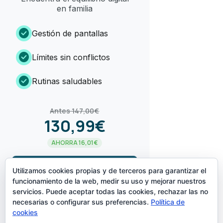
en familia
check_circle
Gestión de pantallas
check_circle
Límites sin conflictos
check_circle
Rutinas saludables
Antes 147,00€
130,99€
AHORRA 16,01€
arrow_forward
¡LO QUIERO!
Utilizamos cookies propias y de terceros para garantizar el
funcionamiento de la web, medir su uso y mejorar nuestros
servicios. Puede aceptar todas las cookies, rechazar las no
CREADO POR
necesarias o configurar sus preferencias.
Política de
cookies