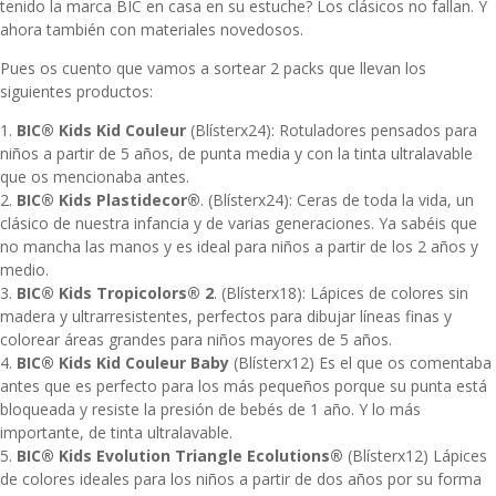
tenido la marca BIC en casa en su estuche? Los clásicos no fallan. Y
ahora también con materiales novedosos.
Pues os cuento que vamos a sortear 2 packs que llevan los
siguientes productos:
1.
BIC® Kids Kid Couleur
(Blísterx24): Rotuladores pensados para
niños a partir de 5 años, de punta media y con la tinta ultralavable
que os mencionaba antes.
2.
BIC® Kids Plastidecor®
. (Blísterx24): Ceras de toda la vida, un
clásico de nuestra infancia y de varias generaciones. Ya sabéis que
no mancha las manos y es ideal para niños a partir de los 2 años y
medio.
3.
BIC® Kids Tropicolors® 2
. (Blísterx18): Lápices de colores sin
madera y ultrarresistentes, perfectos para dibujar líneas finas y
colorear áreas grandes para niños mayores de 5 años.
4.
BIC® Kids Kid Couleur Baby
(Blísterx12) Es el que os comentaba
antes que es perfecto para los más pequeños porque su punta está
bloqueada y resiste la presión de bebés de 1 año. Y lo más
importante, de tinta ultralavable.
5.
BIC® Kids Evolution Triangle Ecolutions®
(Blísterx12) Lápices
de colores ideales para los niños a partir de dos años por su forma