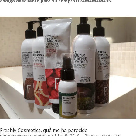
código descuento para su compra DRAMAMAMA15
Freshly Cosmetics, qué me ha parecido
por
nosoyunadramamama
|
Jun 5, 2018
|
Bienestar y belleza