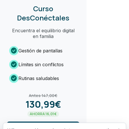
Curso
DesConéctales
Encuentra el equilibrio digital
en familia
check_circle
Gestión de pantallas
check_circle
Límites sin conflictos
check_circle
Rutinas saludables
Antes 147,00€
130,99€
AHORRA 16,01€