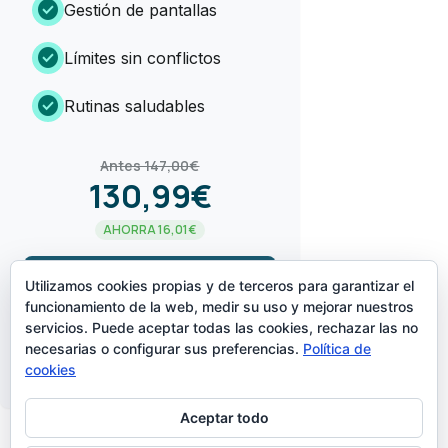
check_circle
Gestión de pantallas
check_circle
Límites sin conflictos
check_circle
Rutinas saludables
Antes 147,00€
130,99€
AHORRA 16,01€
arrow_forward
¡LO QUIERO!
Utilizamos cookies propias y de terceros para garantizar el
funcionamiento de la web, medir su uso y mejorar nuestros
servicios. Puede aceptar todas las cookies, rechazar las no
CREADO POR
necesarias o configurar sus preferencias.
Política de
cookies
Aceptar todo