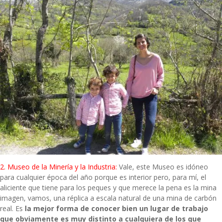
2. Museo de la Minería y la Industria:
Vale, este Museo es idóneo
para cualquier época del año porque es interior pero, para mí, el
aliciente que tiene para los peques y que merece la pena es la mina
imagen, vamos, una réplica a escala natural de una mina de carbón
real. Es
la mejor forma de conocer bien un lugar de trabajo
que obviamente es muy distinto a cualquiera de los que