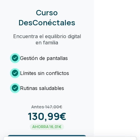
Curso
DesConéctales
Encuentra el equilibrio digital
en familia
check_circle
Gestión de pantallas
check_circle
Límites sin conflictos
check_circle
Rutinas saludables
Antes 147,00€
130,99€
AHORRA 16,01€