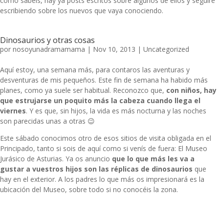
como sabéis, hay ya posts escritos sobre algunos de ellos y seguiré
escribiendo sobre los nuevos que vaya conociendo.
Dinosaurios y otras cosas
por
nosoyunadramamama
|
Nov 10, 2013
|
Uncategorized
Aquí estoy, una semana más, para contaros las aventuras y
desventuras de mis pequeños. Este fin de semana ha habido más
planes, como ya suele ser habitual. Reconozco que,
con niños, hay
que estrujarse un poquito más la cabeza cuando llega el
viernes
. Y es que, sin hijos, la vida es más nocturna y las noches
son parecidas unas a otras 😉
Este sábado conocimos otro de esos sitios de visita obligada en el
Principado, tanto si sois de aquí como si venís de fuera: El Museo
Jurásico de Asturias. Ya os anuncio
que lo que más les va a
gustar a vuestros hijos son las réplicas de dinosaurios
que
hay en el exterior. A los padres lo que más os impresionará es la
ubicación del Museo, sobre todo si no conocéis la zona.