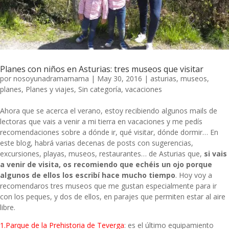
Planes con niños en Asturias: tres museos que visitar
por
nosoyunadramamama
|
May 30, 2016
|
asturias
,
museos
,
planes
,
Planes y viajes
,
Sin categoría
,
vacaciones
Ahora que se acerca el verano, estoy recibiendo algunos mails de
lectoras que vais a venir a mi tierra en vacaciones y me pedís
recomendaciones sobre a dónde ir, qué visitar, dónde dormir… En
este blog, habrá varias decenas de posts con sugerencias,
excursiones, playas, museos, restaurantes… de Asturias que,
si vais
a venir de visita, os recomiendo que echéis un ojo porque
algunos de ellos los escribí hace mucho tiempo
. Hoy voy a
recomendaros tres museos que me gustan especialmente para ir
con los peques, y dos de ellos, en parajes que permiten estar al aire
libre.
1.Parque de la Prehistoria de Teverga
: es el último equipamiento