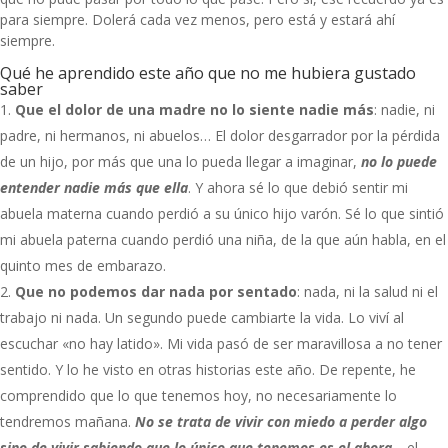
para siempre. Dolerá cada vez menos, pero está y estará ahí
siempre.
Qué he aprendido este año que no me hubiera gustado
saber
Que el dolor de una madre no lo siente nadie más
: nadie, ni
padre, ni hermanos, ni abuelos… El dolor desgarrador por la pérdida
de un hijo, por más que una lo pueda llegar a imaginar,
no lo puede
entender nadie más que ella
. Y ahora sé lo que debió sentir mi
abuela materna cuando perdió a su único hijo varón. Sé lo que sintió
mi abuela paterna cuando perdió una niña, de la que aún habla, en el
quinto mes de embarazo.
Que no podemos dar nada por sentado
: nada, ni la salud ni el
trabajo ni nada. Un segundo puede cambiarte la vida. Lo viví al
escuchar «no hay latido». Mi vida pasó de ser maravillosa a no tener
sentido. Y lo he visto en otras historias este año. De repente, he
comprendido que lo que tenemos hoy, no necesariamente lo
tendremos mañana.
No se trata de vivir con miedo a perder algo
sino de vivir sabiendo que lo único que tenemos es el ahora
… el