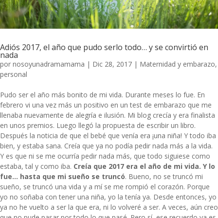
Adiós 2017, el año que pudo serlo todo… y se convirtió en
nada
por
nosoyunadramamama
|
Dic 28, 2017
|
Maternidad y embarazo
,
personal
Pudo ser el año más bonito de mi vida. Durante meses lo fue. En
febrero vi una vez más un positivo en un test de embarazo que me
llenaba nuevamente de alegría e ilusión. Mi blog crecía y era finalista
en unos premios. Luego llegó la propuesta de escribir un libro.
Después la noticia de que el bebé que venía era ¡una niña! Y todo iba
bien, y estaba sana. Creía que ya no podía pedir nada más a la vida.
Y es que ni se me ocurría pedir nada más, que todo siguiese como
estaba, tal y como iba.
Creía que 2017 era el año de mi vida. Y lo
fue… hasta que mi sueño se truncó
. Bueno, no se truncó mi
sueño, se truncó una vida y a mí se me rompió el corazón. Porque
yo no soñaba con tener una niña, yo la tenía ya. Desde entonces, yo
ya no he vuelto a ser la que era, ni lo volveré a ser. A veces, aún creo
que no pude pasar por todo lo que pasé. Pero sí, ese recuerdo ya es