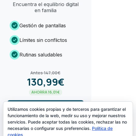
Encuentra el equilibrio digital
en familia
check_circle
Gestión de pantallas
check_circle
Límites sin conflictos
check_circle
Rutinas saludables
Antes 147,00€
130,99€
AHORRA 16,01€
arrow_forward
¡LO QUIERO!
Utilizamos cookies propias y de terceros para garantizar el
funcionamiento de la web, medir su uso y mejorar nuestros
servicios. Puede aceptar todas las cookies, rechazar las no
CREADO POR
necesarias o configurar sus preferencias.
Política de
cookies