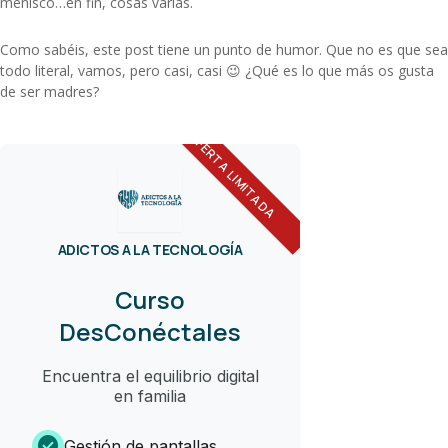
menisco…en fin, cosas varias.
Como sabéis, este post tiene un punto de humor. Que no es que sea
todo literal, vamos, pero casi, casi 😉 ¿Qué es lo que más os gusta
de ser madres?
OFERTA LIMITADA
ADICTOS A LA TECNOLOGÍA
Curso
DesConéctales
Encuentra el equilibrio digital
en familia
check_circle
Gestión de pantallas