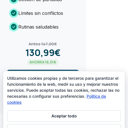
check_circle
Límites sin conflictos
check_circle
Rutinas saludables
Antes 147,00€
130,99€
AHORRA 16,01€
arrow_forward
¡LO QUIERO!
Utilizamos cookies propias y de terceros para garantizar el
funcionamiento de la web, medir su uso y mejorar nuestros
servicios. Puede aceptar todas las cookies, rechazar las no
CREADO POR
necesarias o configurar sus preferencias.
Política de
cookies
Aceptar todo