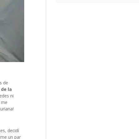
s de
 de la
edes ni
a me
uriana!
es, decidí
irme un par