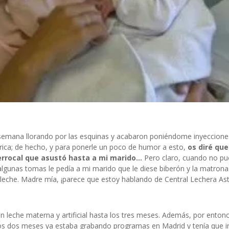
a semana llorando por las esquinas y acabaron poniéndome inyeccione
frica; de hecho, y para ponerle un poco de humor a esto,
os diré que
errocal que asustó hasta a mi marido…
Pero claro, cuando no pu
 algunas tomas le pedía a mi marido que le diese biberón y la matron
leche. Madre mía, ¡parece que estoy hablando de Central Lechera Ast
on leche materna y artificial hasta los tres meses. Además, por entonc
a los dos meses ya estaba grabando programas en Madrid y tenía que 