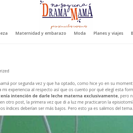
leza
Maternidad y embarazo
Moda
Planes y viajes
B
rized
 mamá por segunda vez y que ha optado, como hice yo en su momento
 mi experiencia al respecto así que os cuento por qué elegí esta for
o tenía intención de darle leche materna exclusivamente
, pero 
 otro post, la primera vez que di a luz me practicaron la episiotomí
s índices deberían ser más bajos. Pero esto ya es salirnos del tema.