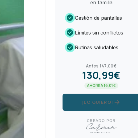
en familia
check_circle
Gestión de pantallas
check_circle
Límites sin conflictos
check_circle
Rutinas saludables
Antes 147,00€
130,99€
AHORRA 16,01€
arrow_forward
¡LO QUIERO!
CREADO POR