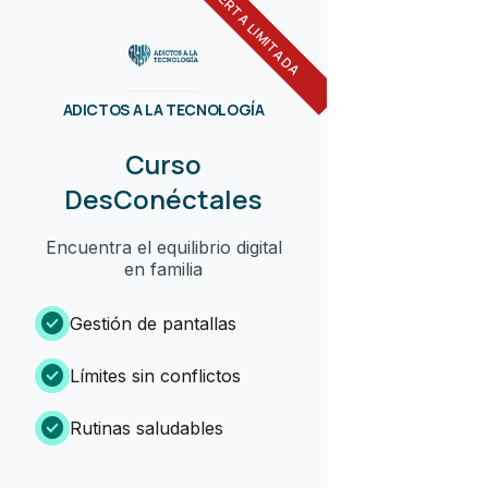
OFERTA LIMITADA
ADICTOS A LA TECNOLOGÍA
Curso
DesConéctales
Encuentra el equilibrio digital
en familia
check_circle
Gestión de pantallas
check_circle
Límites sin conflictos
check_circle
Rutinas saludables