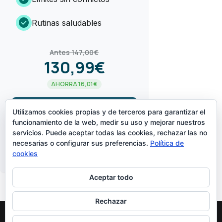
check_circle
Rutinas saludables
Antes 147,00€
130,99€
AHORRA 16,01€
arrow_forward
¡LO QUIERO!
Utilizamos cookies propias y de terceros para garantizar el
funcionamiento de la web, medir su uso y mejorar nuestros
servicios. Puede aceptar todas las cookies, rechazar las no
CREADO POR
necesarias o configurar sus preferencias.
Política de
cookies
Aceptar todo
Rechazar