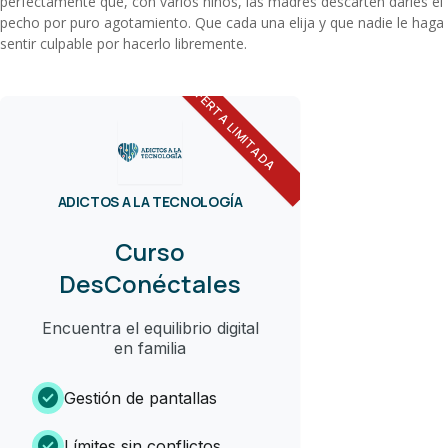
perfectamente que, con varios niños, las madres descarten darles el
pecho por puro agotamiento. Que cada una elija y que nadie le haga
sentir culpable por hacerlo libremente.
OFERTA LIMITADA
ADICTOS A LA TECNOLOGÍA
Curso
DesConéctales
Encuentra el equilibrio digital
en familia
check_circle
Gestión de pantallas
check_circle
Límites sin conflictos