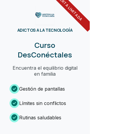
OFERTA LIMITADA
ADICTOS A LA TECNOLOGÍA
Curso
DesConéctales
Encuentra el equilibrio digital
en familia
check_circle
Gestión de pantallas
check_circle
Límites sin conflictos
check_circle
Rutinas saludables