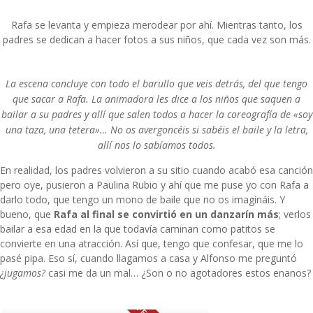
Rafa se levanta y empieza merodear por ahí. Mientras tanto, los
padres se dedican a hacer fotos a sus niños, que cada vez son más.
La escena concluye con todo el barullo que veis detrás, del que tengo
que sacar a Rafa. La animadora les dice a los niños que saquen a
bailar a su padres y allí que salen todos a hacer la coreografía de «soy
una taza, una tetera»… No os avergoncéis si sabéis el baile y la letra,
allí nos lo sabíamos todos.
En realidad, los padres volvieron a su sitio cuando acabó esa canción
pero oye, pusieron a Paulina Rubio y ahí que me puse yo con Rafa a
darlo todo, que tengo un mono de baile que no os imagináis. Y
bueno, que
Rafa al final se convirtió en un danzarín más
; verlos
bailar a esa edad en la que todavía caminan como patitos se
convierte en una atracción. Así que, tengo que confesar, que me lo
pasé pipa. Eso sí, cuando llagamos a casa y Alfonso me preguntó
¿jugamos?
casi me da un mal… ¿Son o no agotadores estos enanos?