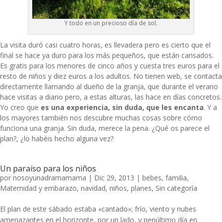
Y todo en un precioso día de sol.
La visita duró casi cuatro horas, es llevadera pero es cierto que el
final se hace ya duro para los más pequeños, que están cansados.
Es gratis para los menores de cinco años y cuesta tres euros para el
resto de niños y diez euros a los adultos. No tienen web, se contacta
directamente llamando al dueño de la granja, que durante el verano
hace visitas a diario pero, a estas alturas, las hace en días concretos.
Yo creo que
es una experiencia, sin duda, que les encanta
. Y a
los mayores también nos descubre muchas cosas sobre cómo
funciona una granja. Sin duda, merece la pena. ¿Qué os parece el
plan?, ¿lo habéis hecho alguna vez?
Un paraíso para los niños
por
nosoyunadramamama
|
Dic 29, 2013
|
bebes
,
familia
,
Maternidad y embarazo
,
navidad
,
niños
,
planes
,
Sin categoría
El plan de este sábado estaba «cantado»; frío, viento y nubes
amenazantes en el horizonte, por un lado, y penúltimo día en