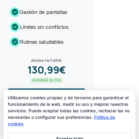
check_circle
Gestión de pantallas
check_circle
Límites sin conflictos
check_circle
Rutinas saludables
Antes 147,00€
130,99€
AHORRA 16,01€
arrow_forward
¡LO QUIERO!
Utilizamos cookies propias y de terceros para garantizar el
funcionamiento de la web, medir su uso y mejorar nuestros
servicios. Puede aceptar todas las cookies, rechazar las no
CREADO POR
necesarias o configurar sus preferencias.
Política de
cookies
Aceptar todo