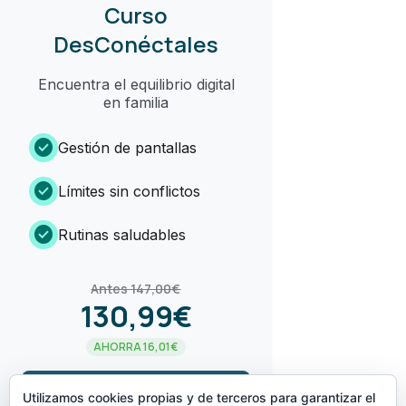
Curso
DesConéctales
Encuentra el equilibrio digital
en familia
check_circle
Gestión de pantallas
check_circle
Límites sin conflictos
check_circle
Rutinas saludables
Antes 147,00€
130,99€
AHORRA 16,01€
arrow_forward
¡LO QUIERO!
Utilizamos cookies propias y de terceros para garantizar el