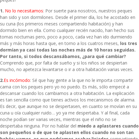
1.
No lo necesitamos
: Por suerte para nosotros, nuestros peques
han sido y son dormilones. Desde el primer día, los he acostado en
su cuna (los primeros meses compartiendo habitación) y han
dormido bien en ella. Como cualquier recién nacido, han hecho sus
tomas nocturnas pero, poco a poco, cada vez han ido durmiendo
más y más horas hasta que, en torno a los cuatros meses,
los tres
dormían ya casi todas las noches más de 10 horas seguidas.
Por tanto, si todos descansábamos, ¿para qué cambiar?
Comprendo que, por falta de sueño y si los niños se despiertan
mucho, no apetezca levantarse o ir a otra habitación varias veces.
2.
Es incómodo
: Sé que hay gente a la que no le importa compartir
cama con los peques pero yo no puedo. Es más, sólo empecé a
descansar cuando los cambiamos a otra habitación. La explicación
es tan sencilla como que tienes activos los mecanismos de alarma.
Es decir, que aunque no se despertasen, en cuanto se movían en su
cuna u oía cualquier ruido… yo ya me despertaba. Y al final, cada
noche podían ser varias veces, mientras que el niño no se
despertaba ninguna. Por no hablar del
miedo a aplastares cuando
son pequeños o de que te aplasten ellos cuando no son tan
bebés; vamos, es que podríamos acabar lisiados
compartiendo