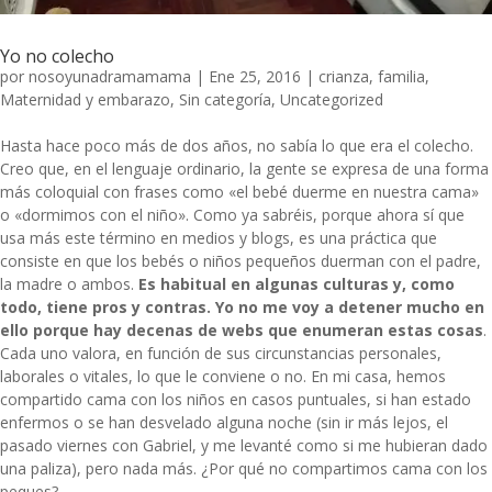
Yo no colecho
por
nosoyunadramamama
|
Ene 25, 2016
|
crianza
,
familia
,
Maternidad y embarazo
,
Sin categoría
,
Uncategorized
Hasta hace poco más de dos años, no sabía lo que era el colecho.
Creo que, en el lenguaje ordinario, la gente se expresa de una forma
más coloquial con frases como «el bebé duerme en nuestra cama»
o «dormimos con el niño». Como ya sabréis, porque ahora sí que
usa más este término en medios y blogs, es una práctica que
consiste en que los bebés o niños pequeños duerman con el padre,
la madre o ambos.
Es habitual en algunas culturas y, como
todo, tiene pros y contras. Yo no me voy a detener mucho en
ello porque hay decenas de webs que enumeran estas cosas
.
Cada uno valora, en función de sus circunstancias personales,
laborales o vitales, lo que le conviene o no. En mi casa, hemos
compartido cama con los niños en casos puntuales, si han estado
enfermos o se han desvelado alguna noche (sin ir más lejos, el
pasado viernes con Gabriel, y me levanté como si me hubieran dado
una paliza), pero nada más. ¿Por qué no compartimos cama con los
peques?