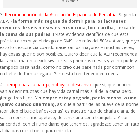
posibles!
3.
Recomendación de la Asociación Española de Pediatría
: Según la
AEP, «
la forma más segura de dormir para los lactantes
menores de seis meses es en su cuna, boca arriba, cerca de
la cama de sus padres
. Existe evidencia científica de que esta
práctica disminuye el riesgo de SMSL en más del 50%». A ver, que yo
esto lo desconocía cuando nacieron los mayores y muchas veces,
hay cosas que no son posibles. Quiero decir que la AEP recomienda
lactancia materna exclusiva los seis primeros meses y yo no pude y
tampoco pasa nada, como no creo que pase nada por dormir con
un bebé de forma segura. Pero está bien tenerlo en cuenta.
4.
Tiempo para la pareja, hobbys o descanso
: que sí, que aquí me
van a decir muchas que hay vida carnal más allá de la cama pero…
¡tengo tres hijos! Y
siempre estoy pegada, por lo menos, a uno
(salvo cuando duermen),
así que a partir de las nueve de la noche
(conluido el bucle baños-cenas) es nuestro rato de charla diaria, de
salir a correr si me apetece, de tener una cena tranquila… Y con
sinceridad, con el ritmo diario que tenemos, agradezco tener un rato
al día para nosotros o para mí sola.