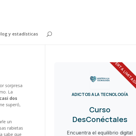
log y estadísticas
OFERTA LIMITA
por sorpresa
imo. La
ADICTOS A LA TECNOLOGÍA
casi dos
 me superó,
Curso
DesConéctales
rle un
sas rabietas
Encuentra el equilibrio digital
fa sabe que