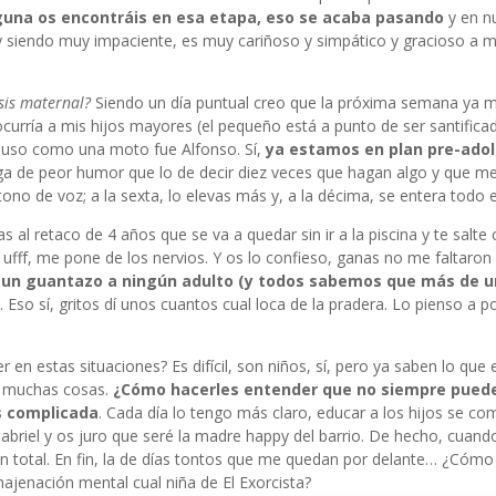
alguna os encontráis en esa etapa, eso se acaba pasando
y en n
y siendo muy impaciente, es muy cariñoso y simpático y gracioso a 
isis maternal?
Siendo un día puntual creo que la próxima semana ya 
curría a mis hijos mayores (el pequeño está a punto de ser santifica
 puso como una moto fue Alfonso. Sí,
ya estamos en plan pre-adol
ga de peor humor que lo de decir diez veces que hagan algo y que m
tono de voz; a la sexta, lo elevas más y, a la décima, se entera todo e
gas al retaco de 4 años que se va a quedar sin ir a la piscina y te salte
ufff, me pone de los nervios. Y os lo confieso, ganas no me faltaron
y un guantazo a ningún adulto (y todos sabemos que más de u
. Eso sí, gritos dí unos cuantos cual loca de la pradera. Lo pienso a po
 en estas situaciones? Es difícil, son niños, sí, pero ya saben lo que 
r muchas cosas.
¿Cómo hacerles entender que no siempre puede
ás complicada
. Cada día lo tengo más claro, educar a los hijos se co
riel y os juro que seré la madre happy del barrio. De hecho, cuand
ón total. En fin, la de días tontos que me quedan por delante… ¿Cómo
najenación mental cual niña de El Exorcista?