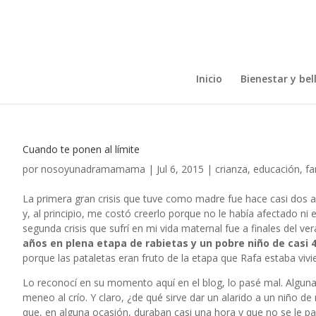
Inicio
Bienestar y bel
Cuando te ponen al límite
por
nosoyunadramamama
|
Jul 6, 2015
|
crianza
,
educación
,
fa
La primera gran crisis que tuve como madre fue hace casi dos a
y, al principio, me costó creerlo porque no le había afectado n
segunda crisis que sufrí en mi vida maternal fue a finales del ve
años en plena etapa de rabietas y un pobre niño de casi 
porque las pataletas eran fruto de la etapa que Rafa estaba vivi
Lo reconocí en su momento
aquí en el blog
, lo pasé mal. Algun
meneo al crío. Y claro, ¿de qué sirve dar un alarido a un niño 
que, en alguna ocasión, duraban casi una hora y que no se le p