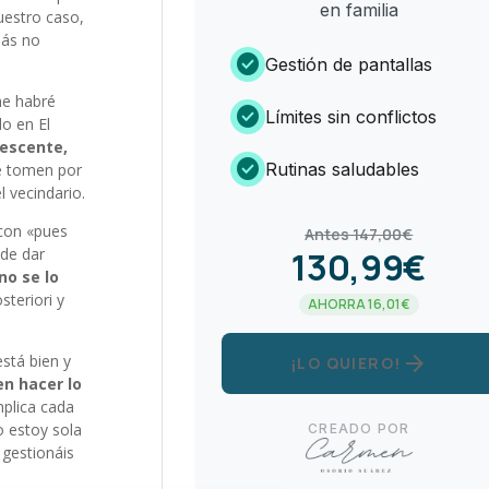
en familia
uestro caso,
más no
check_circle
Gestión de pantallas
me habré
check_circle
Límites sin conflictos
do en El
escente,
check_circle
Rutinas saludables
e tomen por
l vecindario.
 con «pues
Antes 147,00€
 de dar
130,99€
no se lo
steriori y
AHORRA 16,01€
arrow_forward
está bien y
¡LO QUIERO!
n hacer lo
mplica cada
o estoy sola
CREADO POR
 gestionáis