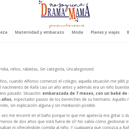
leza
Maternidad y embarazo
Moda
Planes y viajes
B
milia
,
niños
,
rabietas
,
Sin categoría
,
Uncategorized
ños, cuando Alfonso comenzó el colegio; aquella situación me pilló 
i el nacimiento de Rafa casi un año antes y además era un niño buenís
rano pasado. Situación:
embarazada de 7 meses, con un bebé de 
4 años
, espectador pasivo de los berrinches de su hermano. Aquello
endo, sin explicación alguna y sin mediación posible.
a vez me encerré en el baño porque lo que me apetecía era gritar o da
de menos de dos años que está fuera de sí? No sabía cómo gestionar e
asaban ni ofreciéndole comida al niño. Y cualquiera que conozca a Ra