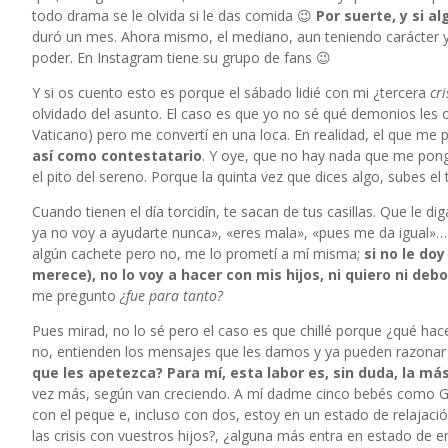
todo drama se le olvida si le das comida 😉
Por suerte, y si 
duró un mes. Ahora mismo, el mediano, aun teniendo carácter 
poder. En Instagram tiene su grupo de fans 😉
Y si os cuento esto es porque el sábado lidié con mi ¿tercera
cr
olvidado del asunto. El caso es que yo no sé qué demonios les o
Vaticano) pero me convertí en una loca. En realidad, el que me
así como contestatario
. Y oye, que no hay nada que me pon
el pito del sereno. Porque la quinta vez que dices algo, subes el 
Cuando tienen el día torcidín, te sacan de tus casillas. Que le di
ya no voy a ayudarte nunca», «eres mala», «pues me da igual»… 
algún cachete pero no, me lo prometí a mí misma;
si no le do
merece), no lo voy a hacer con mis hijos, ni quiero ni debo
me pregunto
¿fue para tanto?
Pues mirad, no lo sé pero el caso es que chillé porque ¿qué hacer
no, entienden los mensajes que les damos y ya pueden razona
que les apetezca? Para mí, esta labor es, sin duda, la m
vez más, según van creciendo. A mí dadme cinco bebés como Gab
con el peque e, incluso con dos, estoy en un estado de relajaci
las crisis con vuestros hijos?, ¿alguna más entra en estado de e