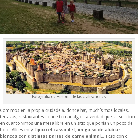
Fotografía de Historia de las civilizaciones
Comimos en la propia ciudadela, donde hay muchísimos locales,
terrazas, restaurantes donde tomar algo. La verdad que, al ser cinco,
en cuanto vimos una mesa libre en un sitio que ponían un poco de
todo. Allí es muy
típico el cassoulet
,
un guiso de alubias
blancas con distintas partes de carne animal…
Pero con el