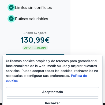
check_circle
Límites sin conflictos
check_circle
Rutinas saludables
Antes 147,00€
130,99€
AHORRA 16,01€
arrow_forward
¡LO QUIERO!
Utilizamos cookies propias y de terceros para garantizar el
funcionamiento de la web, medir su uso y mejorar nuestros
servicios. Puede aceptar todas las cookies, rechazar las no
CREADO POR
necesarias o configurar sus preferencias.
Política de
cookies
Aceptar todo
Rechazar