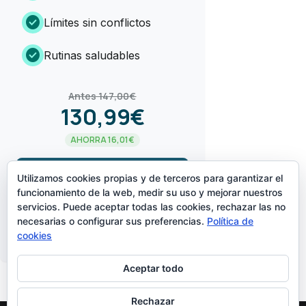
check_circle
Límites sin conflictos
check_circle
Rutinas saludables
Antes 147,00€
130,99€
AHORRA 16,01€
arrow_forward
¡LO QUIERO!
Utilizamos cookies propias y de terceros para garantizar el
funcionamiento de la web, medir su uso y mejorar nuestros
servicios. Puede aceptar todas las cookies, rechazar las no
CREADO POR
necesarias o configurar sus preferencias.
Política de
cookies
Aceptar todo
Rechazar