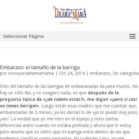
Seleccionar Página
Embarazo: el tamaño de la barriga
por
nosoyunadramamama
|
Oct 24, 2014
|
embarazo
,
Sin categoría
Esto del tamaño de las barrigas de embarazadas da para mucho. No
hay un sólo día, y no exagero nada, en que
después de la
pregunta típica de «
¿de cuánto estás?»
, me digan «
¡pero si casi
no tienes barriga!»
.
Luego están esas madres que me cuentan que,
embarazadas de 5 meses, ya les decían lo de
«ya te queda muy poco,
¿no?
. La verdad que yo me miro en el espejo y noto ciertas
diferencias entre cuando no estaba preñada y ahora que lo estoy
pero asumo que es cierto que mi barriga entra dentro de las que
podemos clasificar como pequeñas. En cualquier caso, no me