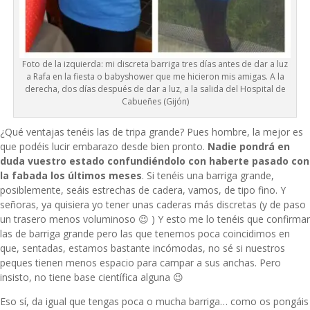
Foto de la izquierda: mi discreta barriga tres días antes de dar a luz
a Rafa en la fiesta o babyshower que me hicieron mis amigas. A la
derecha, dos días después de dar a luz, a la salida del Hospital de
Cabueñes (Gijón)
¿Qué ventajas tenéis las de tripa grande? Pues hombre, la mejor es
que podéis lucir embarazo desde bien pronto.
Nadie pondrá en
duda vuestro estado confundiéndolo con haberte pasado con
la fabada los últimos meses
. Si tenéis una barriga grande,
posiblemente, seáis estrechas de cadera, vamos, de tipo fino. Y
señoras, ya quisiera yo tener unas caderas más discretas (y de paso
un trasero menos voluminoso 😉 ) Y esto me lo tenéis que confirmar
las de barriga grande pero las que tenemos poca coincidimos en
que, sentadas, estamos bastante incómodas, no sé si nuestros
peques tienen menos espacio para campar a sus anchas. Pero
insisto, no tiene base científica alguna 😉
Eso sí, da igual que tengas poca o mucha barriga… como os pongáis