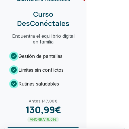
Curso
DesConéctales
Encuentra el equilibrio digital
en familia
check_circle
Gestión de pantallas
check_circle
Límites sin conflictos
check_circle
Rutinas saludables
Antes 147,00€
130,99€
AHORRA 16,01€