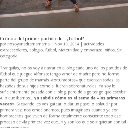
Crónica del primer partido de… ¿fútbol?
por
nosoyunadramamama
|
Nov 10, 2014
|
actividades
extraescolares
,
colegio
,
fútbol
,
Maternidad y embarazo
,
niños
,
Sin
categoría
Tranquilas, no os voy a narrar en el blog cada uno de los partidos de
fútbol que juegue Alfonso; tengo amor de madre pero no formo
parte del grupo de mamás «torturadoras» que cuentan todas las
hazañas de sus hijos como si fueran sobrenaturales. Ya soy lo
suficientemente pesada con el blog, pero de algo tengo que escribir.
A lo que íbamos…
ya sabéis cómo es el tema de «las primeras
veces»
. Si cuando les ves gatear, o dar un paso, o aplaudir por
primera vez, nos emocionamos, pues imaginaos cuando ya son
hombrecitos que viven de forma totalmente consciente todo ese
proceso de «la primera vez que…» y son los que se inquietan con tal
acontecimiento.