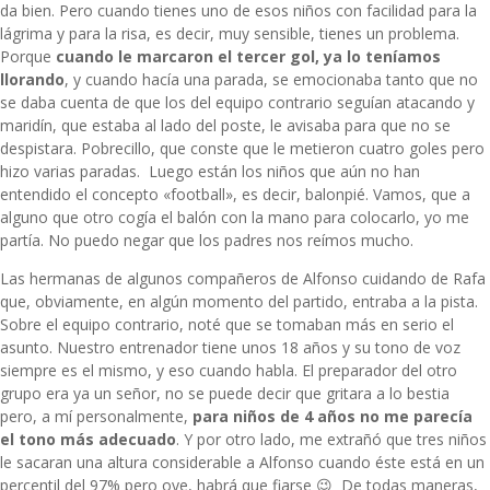
da bien. Pero cuando tienes uno de esos niños con facilidad para la
lágrima y para la risa, es decir, muy sensible, tienes un problema.
Porque
cuando le marcaron el tercer gol, ya lo teníamos
llorando
, y cuando hacía una parada, se emocionaba tanto que no
se daba cuenta de que los del equipo contrario seguían atacando y
maridín, que estaba al lado del poste, le avisaba para que no se
despistara. Pobrecillo, que conste que le metieron cuatro goles pero
hizo varias paradas. Luego están los niños que aún no han
entendido el concepto «football», es decir, balonpié. Vamos, que a
alguno que otro cogía el balón con la mano para colocarlo, yo me
partía. No puedo negar que los padres nos reímos mucho.
Las hermanas de algunos compañeros de Alfonso cuidando de Rafa
que, obviamente, en algún momento del partido, entraba a la pista.
Sobre el equipo contrario, noté que se tomaban más en serio el
asunto. Nuestro entrenador tiene unos 18 años y su tono de voz
siempre es el mismo, y eso cuando habla. El preparador del otro
grupo era ya un señor, no se puede decir que gritara a lo bestia
pero, a mí personalmente,
para niños de 4 años no me parecía
el tono más adecuado
. Y por otro lado, me extrañó que tres niños
le sacaran una altura considerable a Alfonso cuando éste está en un
percentil del 97% pero oye, habrá que fiarse 😉 De todas maneras,