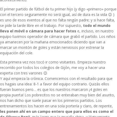
El primer partido de fútbol de tu primer hijo (y digo «primero» porque
con el tercero seguramente no será igual, así de dura es la vida 😉 )
es uno de esos eventos al que no falta ningún padre; y si hace falta,
se pide la tarde libre en el trabajo. Por supuesto,
todo el mundo
lleva el móvil o cámara para hacer fotos
e, incluso, en nuestro
equipo tuvimos operador de cámara que grabó el partido. Los niños
ya amanecen por la mañana emocionados diciendo que van a
marcar un montón de goles y están nerviosos por estrenar la
equipación del cole.
Esta primera vez nos tocó ir como visitantes. Empieza nuestro
recorrido por todos los colegios de Gijón, me voy a hacer una
experta con tres varones 😉
Y aquí empieza la crónica. Comencemos con el resultado para que
os hagais una idea: 8-1 a favor del equipo contrario. Quizás ellos
fueran buenos pero… es que los nuestros marcaron ¡4 goles en
propia puerta! Los pobrecitos no se enteraban muy bien del asunto,
nos han dicho que suele pasar en los primeros partidos. Los
entrenamientos los hacen en una sola portería y claro, de repente,
les ponen ahí en un campo entero que para ellos es como el
de Oliver y Benji
, más largo que la muralla china, y lógicamente