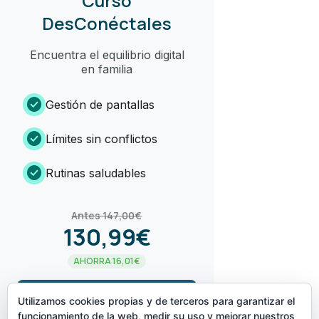
Curso
DesConéctales
Encuentra el equilibrio digital
en familia
check_circle
Gestión de pantallas
check_circle
Límites sin conflictos
check_circle
Rutinas saludables
Antes 147,00€
130,99€
AHORRA 16,01€
arrow_forward
¡LO QUIERO!
Utilizamos cookies propias y de terceros para garantizar el
funcionamiento de la web, medir su uso y mejorar nuestros