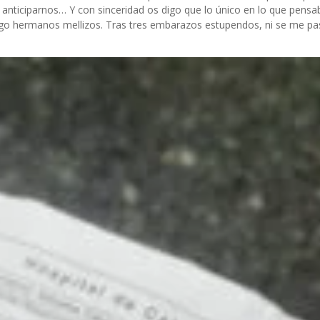
anticiparnos… Y con sinceridad os digo que lo único en lo que pensa
engo hermanos mellizos. Tras tres embarazos estupendos, ni se me pa