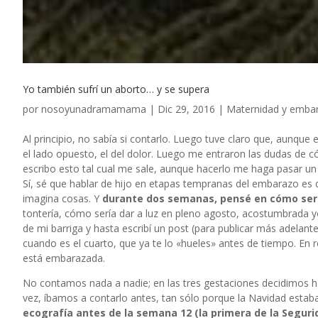
Yo también sufrí un aborto… y se supera
por
nosoyunadramamama
|
Dic 29, 2016
|
Maternidad y emba
Al principio, no sabía si contarlo. Luego tuve claro que, aunque
el lado opuesto, el del dolor. Luego me entraron las dudas de c
escribo esto tal cual me sale, aunque hacerlo me haga pasar un 
Sí, sé que hablar de hijo en etapas tempranas del embarazo es 
imagina cosas. Y
durante dos semanas, pensé en cómo sería
tontería, cómo sería dar a luz en pleno agosto, acostumbrada 
de mi barriga y hasta escribí un post (para publicar más adelan
cuando es el cuarto, que ya te lo «hueles» antes de tiempo. E
está embarazada.
No contamos nada a nadie; en las tres gestaciones decidimos ha
vez, íbamos a contarlo antes, tan sólo porque la Navidad estaba
ecografía antes de la semana 12 (la primera de la Seguri