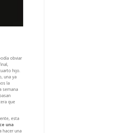
podía obviar
inal,
uarto hijo.
o, una ya
aos la
ada semana
 pasan
tera que
ente, esta
ice una
ra hacer una