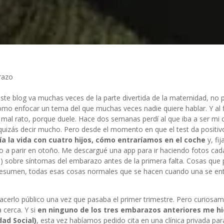
razo
 este blog va muchas veces de la parte divertida de la maternidad, no 
ómo enfocar un tema del que muchas veces nadie quiere hablar. Y al f
mal rato, porque duele. Hace dos semanas perdí al que iba a ser mi c
quizás decir mucho. Pero desde el momento en que el test da positiv
 la vida con cuatro hijos, cómo entraríamos en el coche
y, fij
yo a parir en otoño. Me descargué una app para ir haciendo fotos c
te) sobre síntomas del embarazo antes de la primera falta. Cosas que
n resumen, todas esas cosas normales que se hacen cuando una se en
cerlo público una vez que pasaba el primer trimestre. Pero curiosam
 cerca. Y si
en ninguno de los tres embarazos anteriores me h
dad Social)
, esta vez habíamos pedido cita en una clínica privada pa