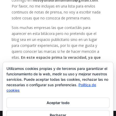
conmigo en
nosoyunadramamama@gmail.com
.
Por favor, no me incluyas en una lista para envíos
continuos de notas de prensa, no voy a escribir nada
sobre cosas que no conozca de primera mano.
Sois muchas empresas las que contactáis para
aparecer en esta bitácora pero no pretendo que el
blog sea en un espacio publicitario sino en un lugar
para compartir experiencias, por lo que me gusta y
quiero conocer las marcas si he de hacer mención a
ellas.
En este espacio prima la veracidad, ya que
las madres buscan en los blogs información útil
Utilizamos cookies propias y de terceros para garantizar el
y sincera
. Lo más importante son mis lectoras. Si te
funcionamiento de la web, medir su uso y mejorar nuestros
interesa hacer un sorteo a través del blog o quieres
servicios. Puede aceptar todas las cookies, rechazar las no
tener tu publicidad directa, podrás tener tu hueco y
necesarias o configurar sus preferencias.
Política de
enlace a tu web o sitio desde aquí.
cookies
Aceptar todo
Rechazar