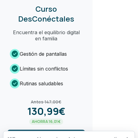
Curso
DesConéctales
Encuentra el equilibrio digital
en familia
check_circle
Gestión de pantallas
check_circle
Límites sin conflictos
check_circle
Rutinas saludables
Antes 147,00€
130,99€
AHORRA 16,01€