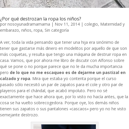
¿Por qué destrozan la ropa los niños?
por
nosoyunadramamama
|
Nov 11, 2014
|
colegio
,
Maternidad y
embarazo
,
niños
,
ropa
,
Sin categoría
A ver, toda la vida pensando que tener una hija era sinónimo de
tener que gastarse más dinero en modelitos por aquello de que son
más coquetas, y resulta que tengo una máquina de destruir ropa en
casa. Vamos, que por ahora me libro de discutir con Alfonso sobre
qué se pone o no porque parece que no le da mucha importancia
pero
de lo que no me escaqueo es de dejarme un pastizal en
calzado y ropa
. Mira que estaba yo contenta porque el curso
pasado sólo necesitó un par de zapatos para el cole y otro par de
playeros para el chándal, que acabó impoluto. Pero no sé
exactamente que hace ahora que, por lo visto no hacía antes, que la
cosa se ha vuelto sobrecogedora. Porque oye, los demás niños
tienen sus zapatos o sus pantalones «cascaos» pero yo no he visto
semejante destrozo.