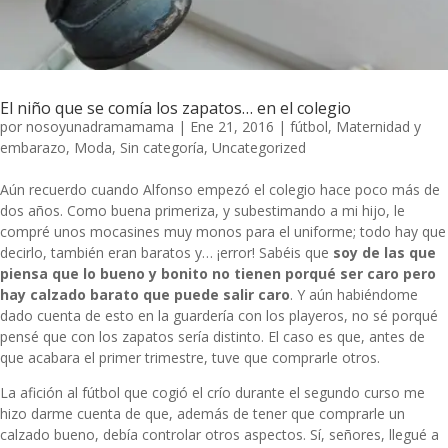
El niño que se comía los zapatos… en el colegio
por
nosoyunadramamama
|
Ene 21, 2016
|
fútbol
,
Maternidad y
embarazo
,
Moda
,
Sin categoría
,
Uncategorized
Aún recuerdo cuando Alfonso empezó el colegio hace poco más de
dos años. Como buena primeriza, y subestimando a mi hijo, le
compré unos mocasines muy monos para el uniforme; todo hay que
decirlo, también eran baratos y… ¡error! Sabéis que
soy de las que
piensa que lo bueno y bonito no tienen porqué ser caro pero
hay calzado barato que puede salir caro
. Y aún habiéndome
dado cuenta de esto en la guardería con los playeros, no sé porqué
pensé que con los zapatos sería distinto. El caso es que, antes de
que acabara el primer trimestre, tuve que comprarle otros.
La afición al fútbol que cogió el crío durante el segundo curso me
hizo darme cuenta de que, además de tener que comprarle un
calzado bueno, debía controlar otros aspectos. Sí, señores, llegué a