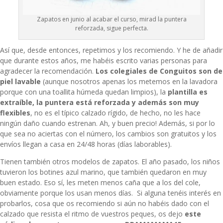
Zapatos en junio al acabar el curso, mirad la puntera
reforzada, sigue perfecta.
Así que, desde entonces, repetimos y los recomiendo. Y he de añadir
que durante estos años, me habéis escrito varias personas para
agradecer la recomendación.
Los
colegiales de Conguitos
son de
piel lavable
(aunque nosotros apenas los metemos en la lavadora
porque con una toallita húmeda quedan limpios), la
plantilla es
extraíble, la puntera está reforzada y además son muy
flexibles
, no es el típico calzado rígido, de hecho, no les hace
ningún daño cuando estrenan. Ah, y buen precio! Además, si por lo
que sea no aciertas con el número, los cambios son gratuitos y los
envíos llegan a casa en 24/48 horas (días laborables).
Tienen también otros modelos de zapatos. El año pasado, los niños
tuvieron los botines azul marino, que también quedaron en muy
buen estado. Eso sí, les meten menos caña que a los del cole,
obviamente porque los usan menos días. Si alguna tenéis interés en
probarlos, cosa que os recomiendo si aún no habéis dado con el
calzado que resista el ritmo de vuestros peques, os dejo
este