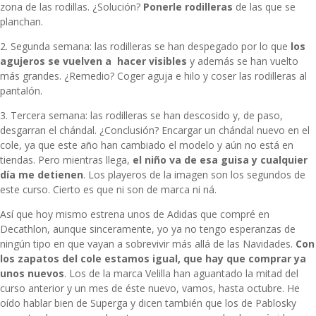
zona de las rodillas. ¿Solución?
Ponerle rodilleras
de las que se
planchan.
2. Segunda semana: las rodilleras se han despegado por lo que
los
agujeros se vuelven a hacer visibles
y además se han vuelto
más grandes. ¿Remedio? Coger aguja e hilo y coser las rodilleras al
pantalón.
3. Tercera semana: las rodilleras se han descosido y, de paso,
desgarran el chándal. ¿Conclusión? Encargar un chándal nuevo en el
cole, ya que este año han cambiado el modelo y aún no está en
tiendas. Pero mientras llega,
el niño va de esa guisa y cualquier
día me detienen
. Los playeros de la imagen son los segundos de
este curso. Cierto es que ni son de marca ni ná.
Así que hoy mismo estrena unos de Adidas que compré en
Decathlon, aunque sinceramente, yo ya no tengo esperanzas de
ningún tipo en que vayan a sobrevivir más allá de las Navidades.
Con
los zapatos del cole estamos igual, que hay que comprar ya
unos nuevos
. Los de la marca Velilla han aguantado la mitad del
curso anterior y un mes de éste nuevo, vamos, hasta octubre. He
oído hablar bien de Superga y dicen también que los de Pablosky