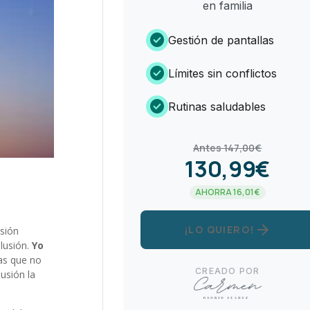
en familia
check_circle
Gestión de pantallas
check_circle
Límites sin conflictos
check_circle
Rutinas saludables
Antes 147,00€
130,99€
AHORRA 16,01€
arrow_forward
¡LO QUIERO!
sión
ilusión.
Yo
as que no
CREADO POR
usión la