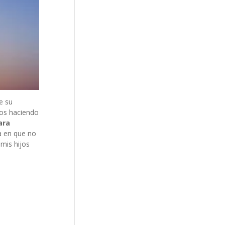
e su
mos haciendo
ara
ía en que no
mis hijos