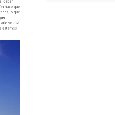
si deben
ión hace que
endes, o que
que
tarle yo esa
le estamos