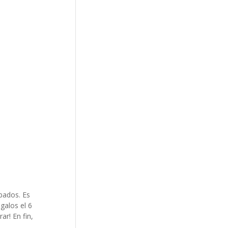
bados. Es
galos el 6
ar! En fin,