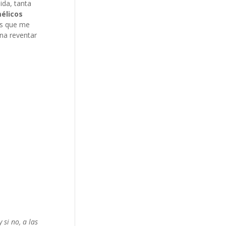
da, tanta
élicos
os que me
ena reventar
si no, a las