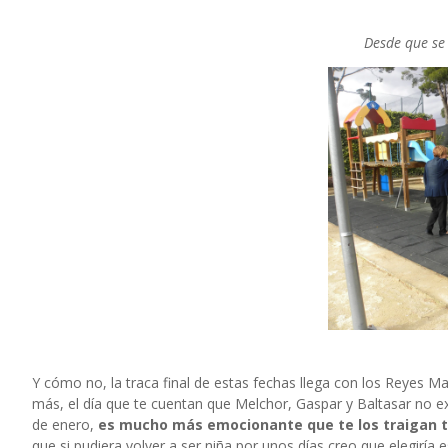
Desde que se
Y cómo no, la traca final de estas fechas llega con los Reyes 
más, el día que te cuentan que Melchor, Gaspar y Baltasar no exis
de enero,
es mucho más emocionante que te los traigan 
que si pudiera volver a ser niña por unos días creo que elegiría 