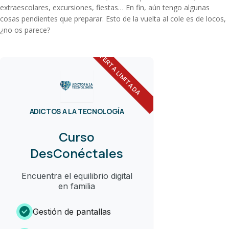
extraescolares, excursiones, fiestas… En fin,
aún tengo algunas
cosas pendientes que preparar. E
sto de la vuelta al cole es de locos,
¿no os parece?
OFERTA LIMITADA
ADICTOS A LA TECNOLOGÍA
Curso
DesConéctales
Encuentra el equilibrio digital
en familia
check_circle
Gestión de pantallas