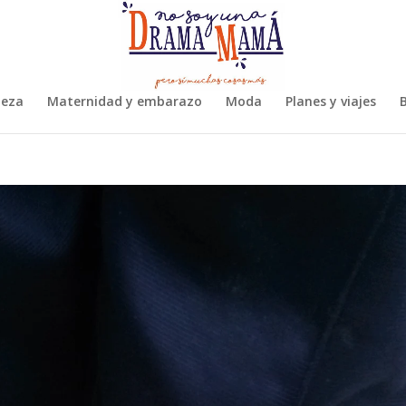
leza
Maternidad y embarazo
Moda
Planes y viajes
B