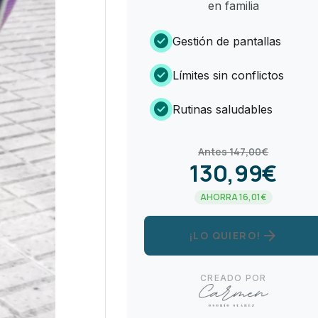
en familia
check_circle
Gestión de pantallas
check_circle
Límites sin conflictos
check_circle
Rutinas saludables
Antes 147,00€
130,99€
AHORRA 16,01€
arrow_forward
¡LO QUIERO!
CREADO POR