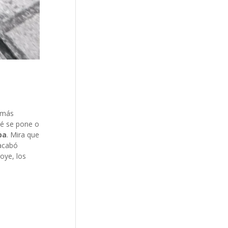
n más
ué se pone o
pa
. Mira que
 acabó
oye, los