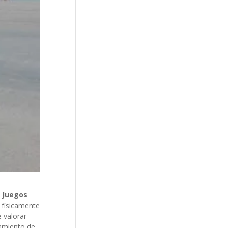
s Juegos
e físicamente
 valorar
tamiento de