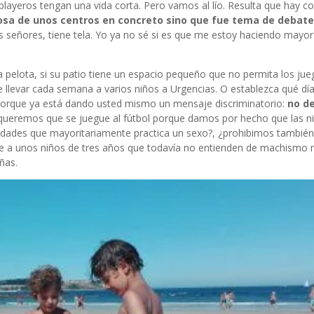
playeros tengan una vida corta. Pero vamos al lío. Resulta que hay c
osa de unos centros en concreto sino que fue tema de debate
s señores, tiene tela. Yo ya no sé si es que me estoy haciendo mayor
la pelota, si su patio tiene un espacio pequeño que no permita los ju
que llevar cada semana a varios niños a Urgencias. O establezca qué dí
 porque ya está dando usted mismo un mensaje discriminatorio:
no d
 queremos que se juegue al fútbol porque damos por hecho que las ni
ividades que mayoritariamente practica un sexo?, ¿prohibimos tambié
je a unos niños de tres años que todavía no entienden de machismo n
ñas.