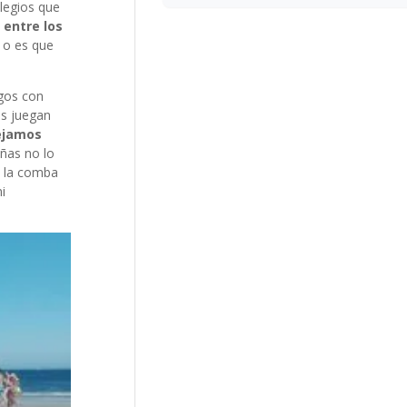
olegios que
 entre los
 o es que
egos con
as juegan
ejamos
ñas no lo
n la comba
i