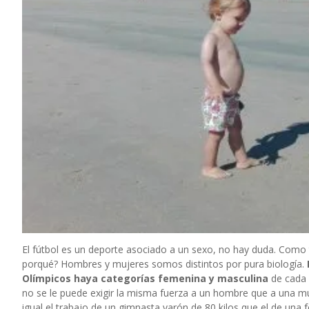
El fútbol es un deporte asociado a un sexo, no hay duda. Como t
porqué? Hombres y mujeres somos distintos por pura biología.
Olímpicos haya categorías femenina y masculina
de cada d
no se le puede exigir la misma fuerza a un hombre que a una m
igual el trabajo de un gimnasta varón de 80 kilos que el de una f