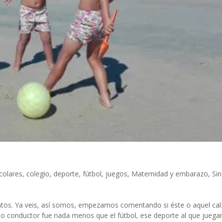
colares
,
colegio
,
deporte
,
fútbol
,
juegos
,
Maternidad y embarazo
,
Sin
atos. Ya veis, así somos, empezamos comentando si éste o aquel ca
hilo conductor fue nada menos que el fútbol, ese deporte al que jue