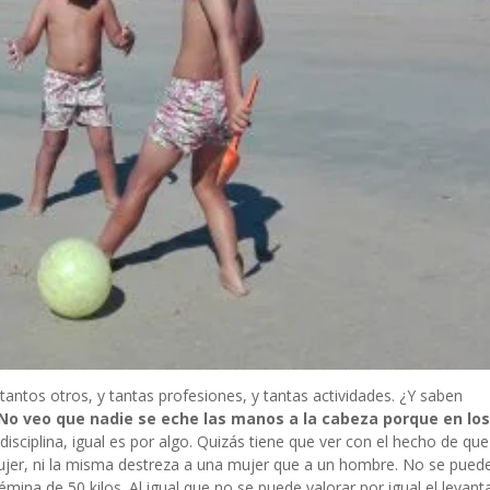
antos otros, y tantas profesiones, y tantas actividades. ¿Y saben
No veo que nadie se eche las manos a la cabeza porque en lo
isciplina, igual es por algo. Quizás tiene que ver con el hecho de qu
ujer, ni la misma destreza a una mujer que a un hombre. No se puede
émina de 50 kilos. Al igual que no se puede valorar por igual el levan