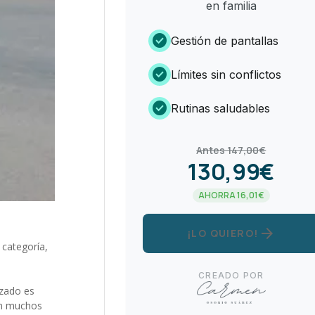
en familia
check_circle
Gestión de pantallas
check_circle
Límites sin conflictos
check_circle
Rutinas saludables
Antes 147,00€
130,99€
AHORRA 16,01€
arrow_forward
¡LO QUIERO!
 categoría
,
CREADO POR
lzado es
gan muchos