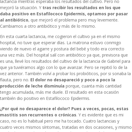
lactancia
mientras esperaba los resultados del cultivo. Pero no
mejoró la situación. Y
tras recibir los resultados en los que
daba positivo en Estafilococo Epidermis, optamos por pasar
al antibiótico
, que mejoró el problema pero muy levemente.
Cambiamos a otro antibiótico y más de lo mismo.
En esta cuarta lactancia, me cogieron el cultivo ya en el mismo
hospital, no tuve que esperar días. La matrona estuvo conmigo
viendo de nuevo el agarre y postura del bebé y todo era correcto
una vez más. Del hospital salí con antibiótico ya que, previsora que
es una, llevé los resultados del cultivo de la lactancia de Gabriel para
que ya tuviéramos algo con lo que avanzar. Pero se repitió lo de la
vez anterior. También volví a probar los probióticos, por si sonaba la
flauta, pero no.
El dolor no desapareció y poco a poco la
producción de leche disminuía
porque, cuanta más cantidad
tengo acumulada, más me duele. El resultado en esta ocasión
también dio positivo en Estafilococo Epidermis.
¿Por qué no desaparece el dolor? Pues a veces, pocas, estas
mastitis son recurrentes o crónicas
. Y es evidente que es mi
caso, no es lo habitual pero me ha tocado. Cuatro lactancias y
cuatro veces mismos síntomas, tratadas en dos ocasiones, y mismo