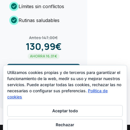
check_circle
Límites sin conflictos
check_circle
Rutinas saludables
Antes 147,00€
130,99€
AHORRA 16,01€
arrow_forward
¡LO QUIERO!
Utilizamos cookies propias y de terceros para garantizar el
funcionamiento de la web, medir su uso y mejorar nuestros
servicios. Puede aceptar todas las cookies, rechazar las no
CREADO POR
necesarias o configurar sus preferencias.
Política de
cookies
Aceptar todo
Rechazar