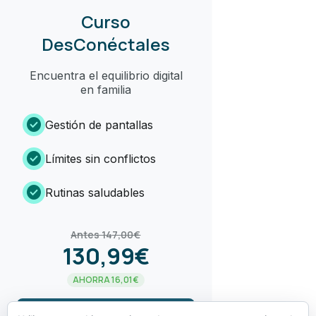
Curso
DesConéctales
Encuentra el equilibrio digital
en familia
check_circle
Gestión de pantallas
check_circle
Límites sin conflictos
check_circle
Rutinas saludables
Antes 147,00€
130,99€
AHORRA 16,01€