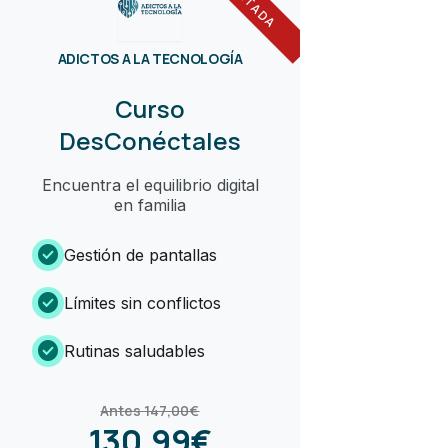
ADICTOS A LA TECNOLOGÍA
Curso
DesConéctales
Encuentra el equilibrio digital
en familia
check_circle
Gestión de pantallas
check_circle
Límites sin conflictos
check_circle
Rutinas saludables
Antes 147,00€
130,99€