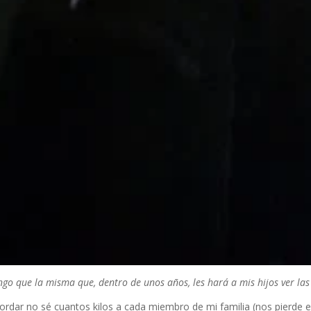
ngo que la misma que, dentro de unos años, les hará a mis hijos ver las
dar no sé cuantos kilos a cada miembro de mi familia (nos pierde el