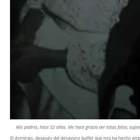
Mis padres, hace 32 años. Me hace gracia ver estas fotos, supo
El domingo, después del desayuno buffet que nos ha hecho engor