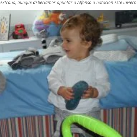
extraño, aunque deberíamos apuntar a Alfonso a natación este inviern