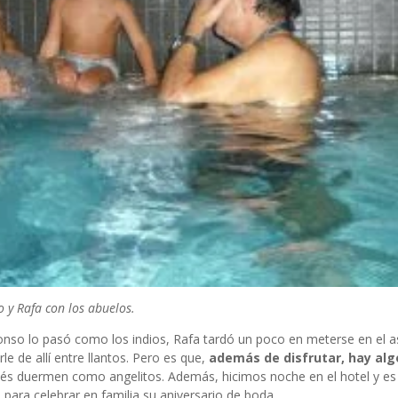
o y Rafa con los abuelos.
lfonso lo pasó como los indios, Rafa tardó un poco en meterse en el 
 de allí entre llantos. Pero es que,
además de disfrutar, hay alg
és duermen como angelitos. Además, hicimos noche en el hotel y es
para celebrar en familia su aniversario de boda.