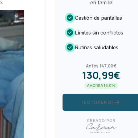
o.
en familia
check_circle
Gestión de pantallas
check_circle
Límites sin conflictos
check_circle
Rutinas saludables
Antes 147,00€
130,99€
AHORRA 16,01€
arrow_forward
¡LO QUIERO!
CREADO POR