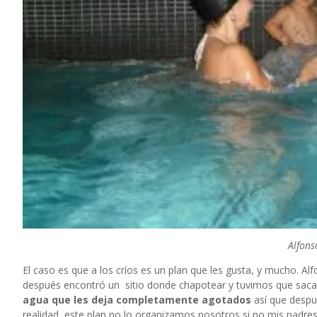
Alfons
El caso es que a los críos es un plan que les gusta, y mucho. A
después encontró un sitio donde chapotear y tuvimos que sacarle
agua que les deja completamente agotados
así que despu
realidad, este plan no lo organizamos nosotros si no mis padres 