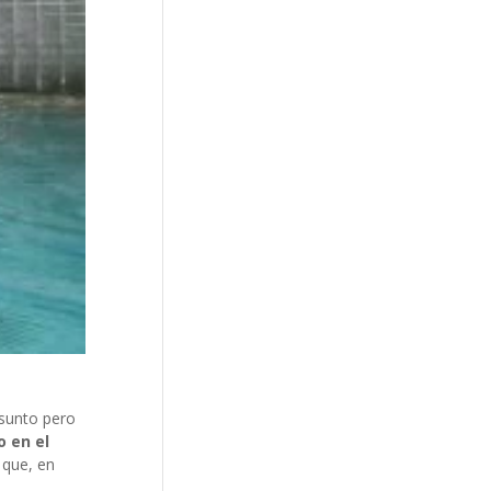
asunto pero
o en el
 que, en