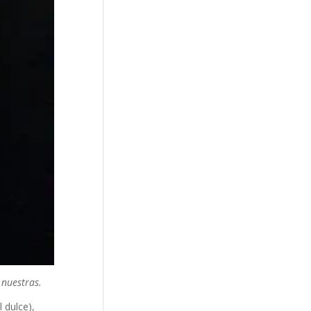
 nuestras.
 dulce),