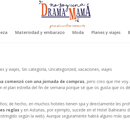
leza
Maternidad y embarazo
Moda
Planes y viajes
B
es y viajes
,
Sin categoría
,
Uncategorized
,
vacaciones
,
viajes
na comenzó con una jornada de compras
, pero creo que me voy 
 el plan estrella del fin de semana porque sé que os gusta que os dé
 niños; de hecho, en muchos hoteles tienen spa y directamente les proh
es reglas
y en Asturias, por ejemplo, sucede en el Hotel Balneario 
 restringido según la web). Aunque seguramente habrá alguno más que