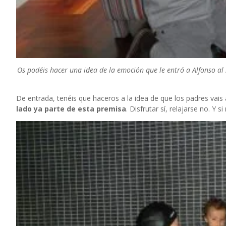
Os podéis hacer una idea de la emoción que le entró a Alfonso al
De entrada, tenéis que haceros a la idea de que los padres vais
lado ya parte de esta premisa
. Disfrutar sí, relajarse no. Y 