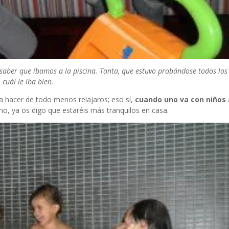
 saber que íbamos a la piscina. Tanta, que estuvo probándose todos los
cuál le iba bien.
 a hacer de todo menos relajaros; eso sí,
cuando uno va con niños 
si no, ya os digo que estaréis más tranquilos en casa.