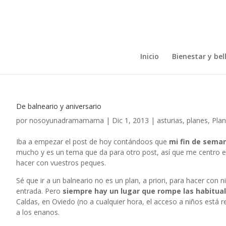
Inicio
Bienestar y bel
De balneario y aniversario
por
nosoyunadramamama
|
Dic 1, 2013
|
asturias
,
planes
,
Plan
Iba a empezar el post de hoy contándoos que
mi fin de sema
mucho y es un tema que da para otro post, así que me centro en
hacer con vuestros peques.
Sé que ir a un balneario no es un plan, a priori, para hacer con
entrada. Pero
siempre hay un lugar que rompe las habitual
Caldas, en Oviedo (no a cualquier hora, el acceso a niños está
a los enanos.