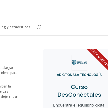
log y estadísticas
OFERTA LIMITA
a alargar
 ideas para
ADICTOS A LA TECNOLOGÍA
Curso
íben la
de Las
DesConéctales
 deje entrar
Encuentra el equilibrio digital