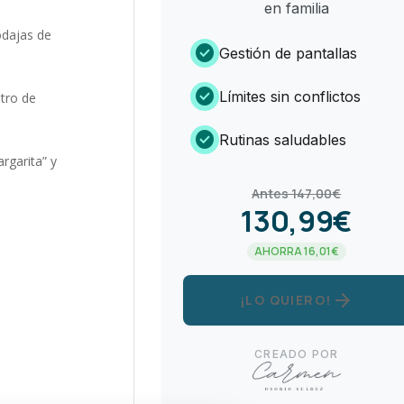
en familia
odajas de
check_circle
Gestión de pantallas
check_circle
Límites sin conflictos
ntro de
check_circle
Rutinas saludables
rgarita” y
Antes 147,00€
130,99€
AHORRA 16,01€
arrow_forward
¡LO QUIERO!
CREADO POR