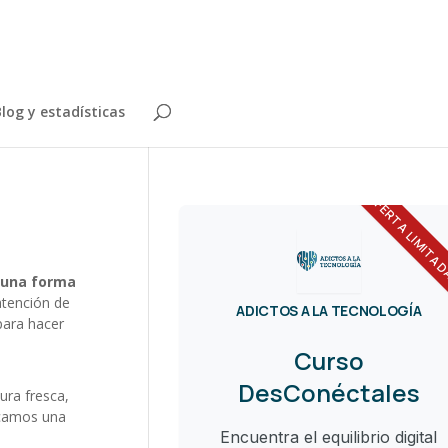
log y estadísticas
OFERTA LIMITA
 una forma
atención de
ADICTOS A LA TECNOLOGÍA
para hacer
Curso
DesConéctales
ura fresca,
locamos una
Encuentra el equilibrio digital