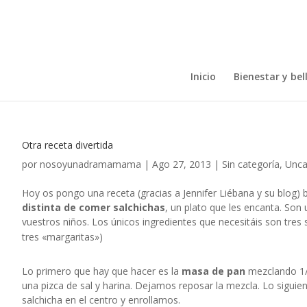
Inicio
Bienestar y bel
Otra receta divertida
por
nosoyunadramamama
|
Ago 27, 2013
|
Sin categoría
,
Unca
Hoy os pongo una receta (gracias a Jennifer Liébana y su
blog
) 
distinta de comer salchichas
, un plato que les encanta. Son
vuestros niños. Los únicos ingredientes que necesitáis son tres
tres «margaritas»)
Lo primero que hay que hacer es la
masa de pan
mezclando 1/2
una pizca de sal y harina. Dejamos reposar la mezcla. Lo siguie
salchicha en el centro y enrollamos.