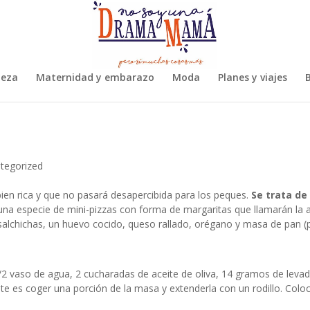
leza
Maternidad y embarazo
Moda
Planes y viajes
B
tegorized
bien rica y que no pasará desapercibida para los peques.
Se trata de
 una especie de mini-pizzas con forma de margaritas que llamarán la 
salchichas, un
huevo cocido, queso rallado, o
régano y m
asa de pan (
 vaso de agua, 2 cucharadas de aceite de oliva, 14 gramos de levad
nte es coger una porción de la masa y extenderla con un rodillo. Co