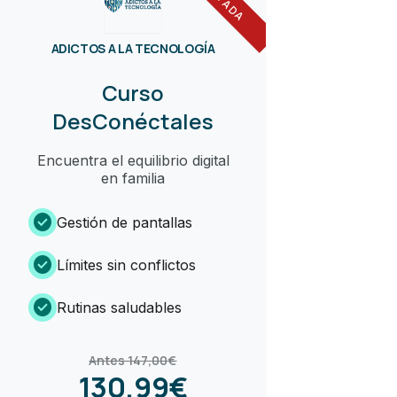
ADICTOS A LA TECNOLOGÍA
Curso
DesConéctales
Encuentra el equilibrio digital
en familia
check_circle
Gestión de pantallas
check_circle
Límites sin conflictos
check_circle
Rutinas saludables
Antes 147,00€
130,99€