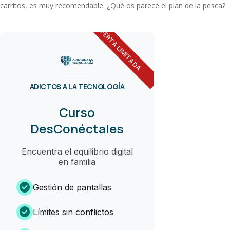
carritos, es muy recomendable. ¿Qué os parece el plan de la pesca?
OFERTA LIMITADA
ADICTOS A LA TECNOLOGÍA
Curso
DesConéctales
Encuentra el equilibrio digital
en familia
check_circle
Gestión de pantallas
check_circle
Límites sin conflictos