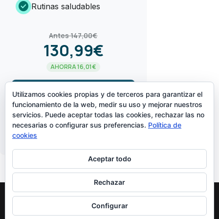
check_circle
Rutinas saludables
Antes 147,00€
130,99€
AHORRA 16,01€
arrow_forward
¡LO QUIERO!
Utilizamos cookies propias y de terceros para garantizar el
funcionamiento de la web, medir su uso y mejorar nuestros
servicios. Puede aceptar todas las cookies, rechazar las no
CREADO POR
necesarias o configurar sus preferencias.
Política de
cookies
Aceptar todo
Rechazar
Configurar
Diseñado Por
Elegant Themes
| Funciona Con
WordPress