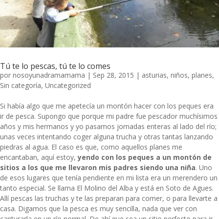
Tú te lo pescas, tú te lo comes
por
nosoyunadramamama
|
Sep 28, 2015
|
asturias
,
niños
,
planes
,
Sin categoría
,
Uncategorized
Si había algo que me apetecía un montón hacer con los peques era
ir de pesca. Supongo que porque mi padre fue pescador muchísimos
años y mis hermanos y yo pasamos jornadas enteras al lado del río;
unas veces intentando coger alguna trucha y otras tantas lanzando
piedras al agua. El caso es que, como aquellos planes me
encantaban, aquí estoy,
yendo con los peques a un montón de
sitios a los que me llevaron mis padres siendo una niña
. Uno
de esos lugares que tenía pendiente en mi lista era un merendero un
tanto especial. Se llama El Molino del Alba y está en Soto de Agues.
Allí pescas las truchas y te las preparan para comer, o para llevarte a
casa. Digamos que la pesca es muy sencilla, nada que ver con
capturarla en un río normal. De ahí que sea un sitio perfecto para ir