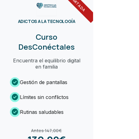
ADICTOS A LA TECNOLOGÍA
Curso
DesConéctales
Encuentra el equilibrio digital
en familia
check_circle
Gestión de pantallas
check_circle
Límites sin conflictos
check_circle
Rutinas saludables
Antes 147,00€