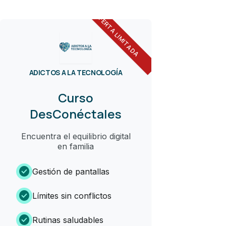
OFERTA LIMITADA
ADICTOS A LA TECNOLOGÍA
Curso
DesConéctales
Encuentra el equilibrio digital
en familia
check_circle
Gestión de pantallas
check_circle
Límites sin conflictos
check_circle
Rutinas saludables