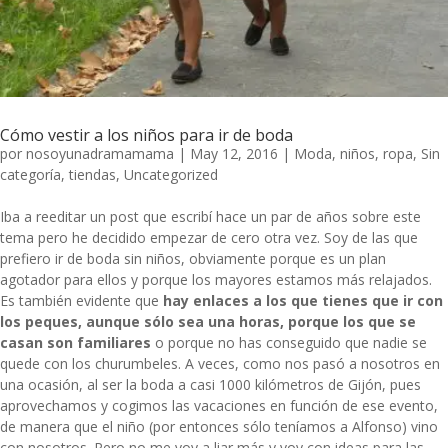
Cómo vestir a los niños para ir de boda
por
nosoyunadramamama
|
May 12, 2016
|
Moda
,
niños
,
ropa
,
Sin
categoría
,
tiendas
,
Uncategorized
Iba a reeditar un post que escribí hace un par de años sobre este
tema pero he decidido empezar de cero otra vez. Soy de las que
prefiero ir de boda sin niños, obviamente porque es un plan
agotador para ellos y porque los mayores estamos más relajados.
Es también evidente que
hay enlaces a los que tienes que ir con
los peques, aunque sólo sea una horas, porque los que se
casan son familiares
o porque no has conseguido que nadie se
quede con los churumbeles. A veces, como nos pasó a nosotros en
una ocasión, al ser la boda a casi 1000 kilómetros de Gijón, pues
aprovechamos y cogimos las vacaciones en función de ese evento,
de manera que el niño (por entonces sólo teníamos a Alfonso) vino
con nosotros. Pero no me voy a liar más y voy con ideas para las