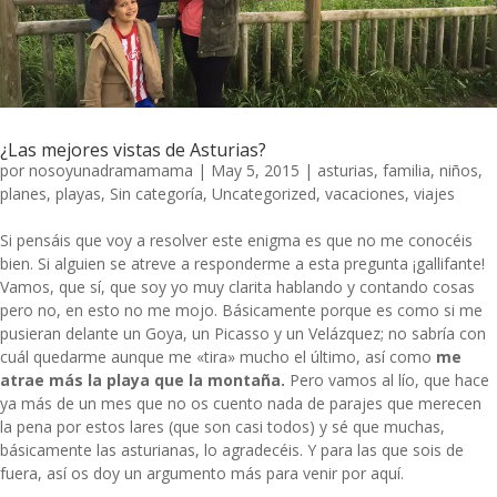
¿Las mejores vistas de Asturias?
por
nosoyunadramamama
|
May 5, 2015
|
asturias
,
familia
,
niños
,
planes
,
playas
,
Sin categoría
,
Uncategorized
,
vacaciones
,
viajes
Si pensáis que voy a resolver este enigma es que no me conocéis
bien. Si alguien se atreve a responderme a esta pregunta ¡gallifante!
Vamos, que sí, que soy yo muy clarita hablando y contando cosas
pero no, en esto no me mojo. Básicamente porque es como si me
pusieran delante un Goya, un Picasso y un Velázquez; no sabría con
cuál quedarme aunque me «tira» mucho el último, así como
me
atrae más la playa que la montaña.
Pero vamos al lío, que hace
ya más de un mes que no os cuento nada de parajes que merecen
la pena por estos lares (que son casi todos) y sé que muchas,
básicamente las asturianas, lo agradecéis. Y para las que sois de
fuera, así os doy un argumento más para venir por aquí.