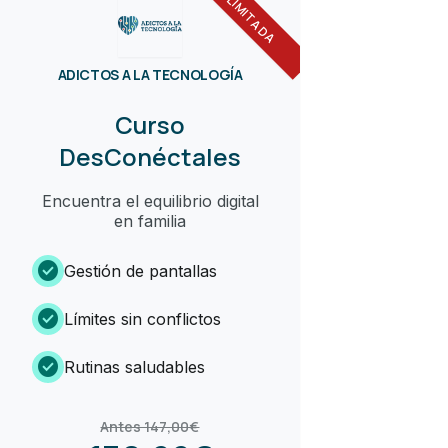
OFERTA LIMITADA
ADICTOS A LA TECNOLOGÍA
Curso
DesConéctales
Encuentra el equilibrio digital
en familia
check_circle
Gestión de pantallas
check_circle
Límites sin conflictos
check_circle
Rutinas saludables
Antes 147,00€