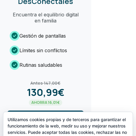
DesConéctales
Encuentra el equilibrio digital
en familia
check_circle
Gestión de pantallas
check_circle
Límites sin conflictos
check_circle
Rutinas saludables
Antes 147,00€
130,99€
AHORRA 16,01€
arrow_forward
¡LO QUIERO!
Utilizamos cookies propias y de terceros para garantizar el
funcionamiento de la web, medir su uso y mejorar nuestros
servicios. Puede aceptar todas las cookies, rechazar las no