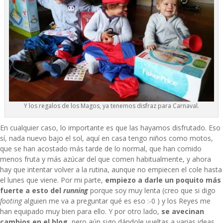
Y los regalos de los Magos, ya tenemos disfraz para Carnaval.
En cualquier caso, lo importante es que las hayamos disfrutado. Eso
sí, nada nuevo bajo el sol, aquí en casa tengo niños como motos,
que se han acostado más tarde de lo normal, que han comido
menos fruta y más azúcar del que comen habitualmente, y ahora
hay que intentar volver a la rutina, aunque no empiecen el cole hasta
el lunes que viene. Por mi parte,
empiezo a darle un poquito más
fuerte a esto del
running
porque soy muy lenta (creo que si digo
footing
alguien me va a preguntar qué es eso :-0 ) y los Reyes me
han equipado muy bien para ello. Y por otro lado,
se avecinan
cambios en el blog
, pero aún sigo dándole vueltas a varias ideas,