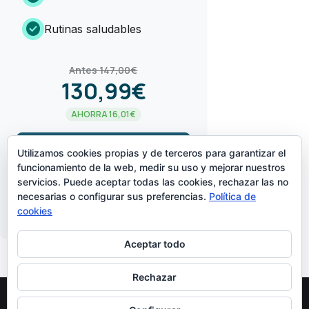
check_circle
Rutinas saludables
Antes 147,00€
130,99€
AHORRA 16,01€
arrow_forward
¡LO QUIERO!
Utilizamos cookies propias y de terceros para garantizar el
funcionamiento de la web, medir su uso y mejorar nuestros
servicios. Puede aceptar todas las cookies, rechazar las no
CREADO POR
necesarias o configurar sus preferencias.
Política de
cookies
Aceptar todo
Rechazar