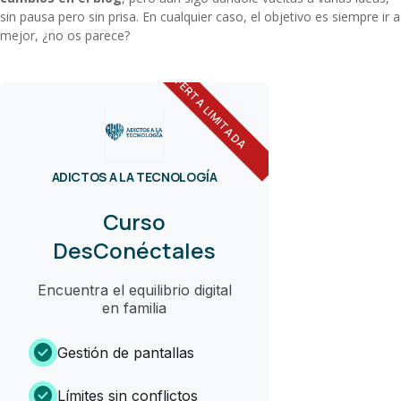
sin pausa pero sin prisa. En cualquier caso, el objetivo es siempre ir a
mejor, ¿no os parece?
OFERTA LIMITADA
ADICTOS A LA TECNOLOGÍA
Curso
DesConéctales
Encuentra el equilibrio digital
en familia
check_circle
Gestión de pantallas
check_circle
Límites sin conflictos