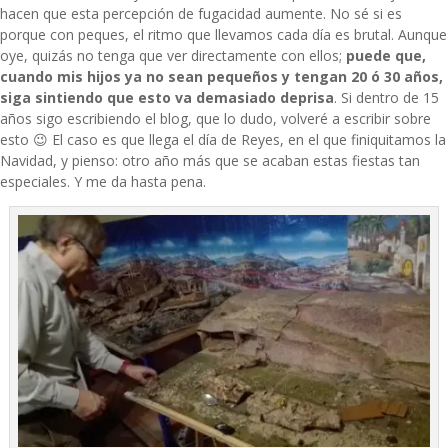
hacen que esta percepción de fugacidad aumente. No sé si es
porque con peques, el ritmo que llevamos cada día es brutal. Aunque
oye, quizás no tenga que ver directamente con ellos;
puede que,
cuando mis hijos ya no sean pequeños y tengan 20 ó 30 años,
siga sintiendo que esto va demasiado deprisa
. Si dentro de 15
años sigo escribiendo el blog, que lo dudo, volveré a escribir sobre
esto 😉 El caso es que llega el día de Reyes, en el que finiquitamos la
Navidad, y pienso: otro año más que se acaban estas fiestas tan
especiales. Y me da hasta pena.