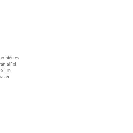
También es
n allí el
. Sí, mi
 hacer