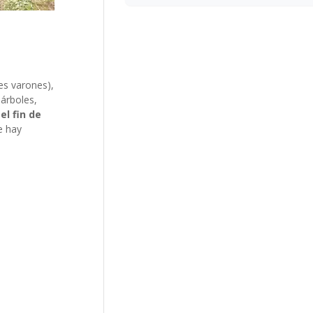
es varones),
 árboles,
el fin de
e hay