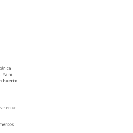
cánica
. Ya ni
n huerto
ive en un
limentos