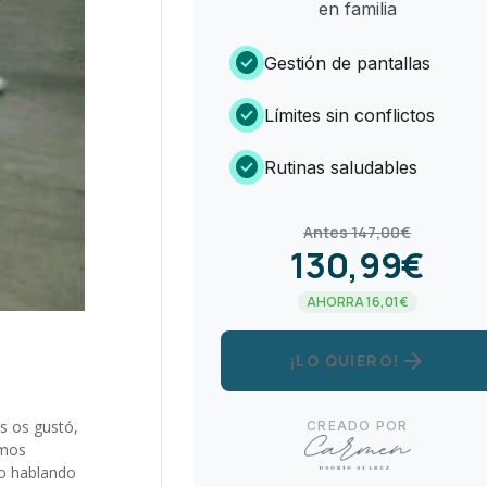
en familia
check_circle
Gestión de pantallas
check_circle
Límites sin conflictos
check_circle
Rutinas saludables
Antes 147,00€
130,99€
AHORRA 16,01€
arrow_forward
¡LO QUIERO!
s os gustó,
CREADO POR
emos
do hablando