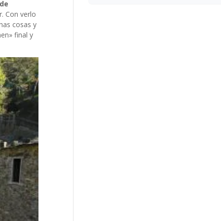
 de
r. Con verlo
has cosas y
n» final y