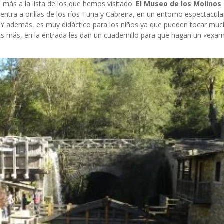
más a la lista de los que hemos visitado:
El Museo de los Molinos
entra a orillas de los ríos Turia y Cabreira, en un entorno espectacula
. Y además, es muy didáctico para los niños ya que pueden tocar muc
más, en la entrada les dan un cuadernillo para que hagan un «exame