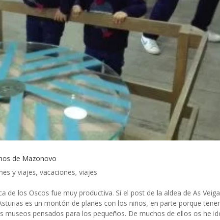
linos de Mazonovo
nes y viajes
,
vacaciones
,
viajes
 de los Oscos fue muy productiva. Si el post de la aldea de As Veiga
 Asturias es un montón de planes con los niños, en parte porque ten
hos museos pensados para los pequeños. De muchos de ellos os he i