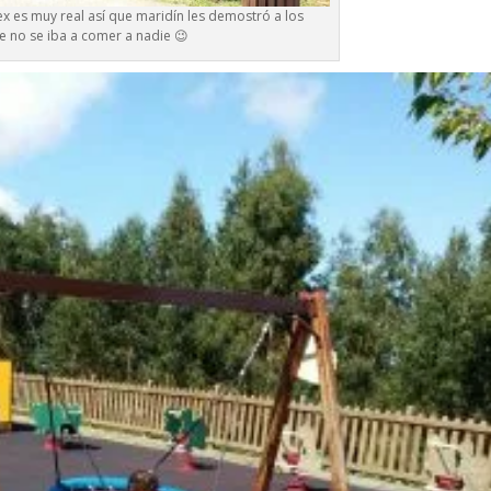
ex es muy real así que maridín les demostró a los
 no se iba a comer a nadie 😉