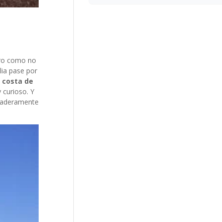
Pero como no
lia pase por
a costa de
 curioso. Y
rdaderamente