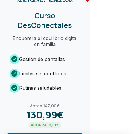
ADICTOS A LA TECNOLOGÍA
Curso
DesConéctales
Encuentra el equilibrio digital
en familia
check_circle
Gestión de pantallas
check_circle
Límites sin conflictos
check_circle
Rutinas saludables
Antes 147,00€
130,99€
AHORRA 16,01€